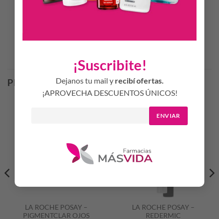
apariencia del rostro.
Productos Relacionados
¡Suscribite!
Dejanos tu mail y
recibí ofertas.
PRODUCTOS RELACIONADOS
¡APROVECHA DESCUENTOS ÚNICOS!
ENVIAR
LA ROCHE POSAY –
LA ROCHE POSAY –
PIGMENTCLAR OJOS
REDERMIC