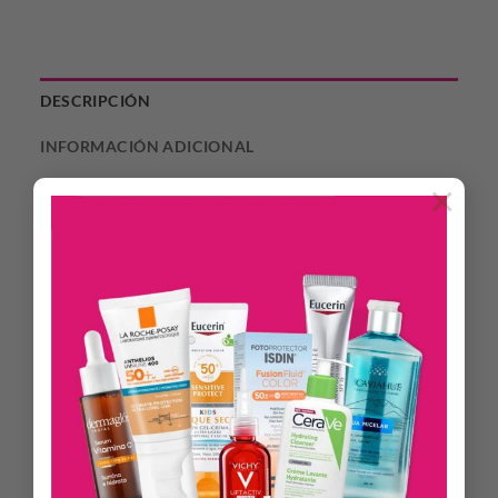
DESCRIPCIÓN
INFORMACIÓN ADICIONAL
×
Conjunto de avanzados activos que promueven un efecto
lifting inmediato y prolongado que rejuvenece la apariencia
del rostro.
LiftFirm:
Promueve un efecto lifting inmediato y prolongado
ayudando a atenuar las arrugas y líneas de expresión con
acción instantánea.
Peptide Q10:
Energiza la piel del rostro reduciendo
los signos de fatiga y estrés, favoreciendo una piel más tersa.
LineBoost:
Combinación de ingredientes que atenúa los
signos del envejecimiento, mejorando visiblemente la