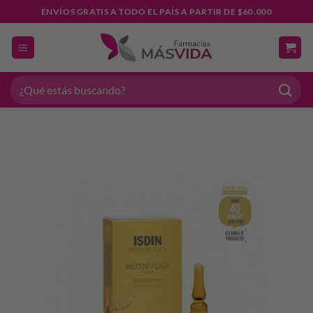
Saltar
ENVÍOS GRATIS A TODO EL PAÍS A PARTIR DE $60.000
al
contenido
Buscar
por: