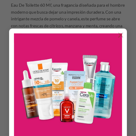
Eau De Toilette 60 Ml’, una fragancia diseñada para el hombre
moderno que busca dejar una impresión duradera. Con una
intrigante mezcla de pomelo y canela, este perfume se abre
con notas frescas de cítricos, manzana y menta, creando una
×
experiencia olfativa vibrante. En el corazón, el cuero y las
notas animalicas se entrelazan con jazmín, aportando un
toque de sofisticación. Finalmente, las notas de fondo de
maderas, ámbar y vainilla ofrecen una calidez envolvente que
perdura en la piel. Presentado en un práctico formato spray,
este perfume es frágil y contiene líquido, por lo que se
recomienda manejarlo con cuidado. Con un volumen de 60
mL, es ideal para llevar contigo a cualquier lugar. Disfruta de
esta fragancia que, aunque no es recargable, promete ser un
compañero fiel en tu día a día.
Productos Relacionados