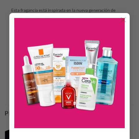
Esta fragancia está inspirada en la nueva generación de
×
jóvenes nómades digitales; expresión de la libertad y la
aventura que caracterizan a estos jóvenes que han logrado
traspasar las barreras geográficas gracias a las nuevas
tecnologías, trabajando, estudiando o vinculándose desde
cualquier país del mundo.
Salida
: Limón, Mandarina y Bayas Rosas
Cuerpo:
Ciprés, Elemi y Guayaco
Vainilla, Pachuli y Cedro
Productos Relacionados
PRODUCTOS RELACIONADOS