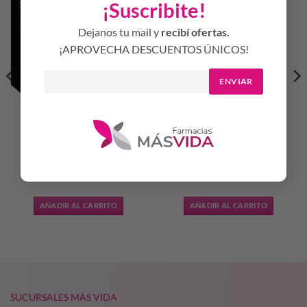
¡Suscribite!
Dejanos tu mail y
recibí ofertas.
¡APROVECHA DESCUENTOS ÚNICOS!
ENVIAR
KEVIN BLACK ESTUCHE
BLESS GIFT LOVELY LIF
EDT X 60ML +
SUNNY BLOOM
DESODORANTE X150ML
EDTX50+LIP
$
34.290,93
$
31.654,02
AÑADIR AL CARRITO
AÑADIR AL CARRITO
SUCURSALES MÁS VIDA