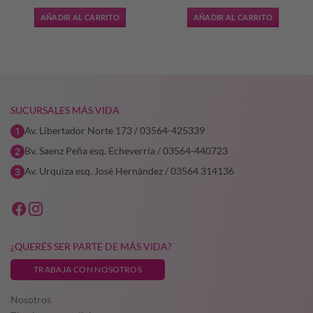
original
actual
original
actual
AÑADIR AL CARRITO
AÑADIR AL CARRITO
era:
es:
era:
es:
$152.990,65.
$107.093,45.
$50.819,81.
$35.573,
SUCURSALES MÁS VIDA
Av. Libertador Norte 173 / 03564-425339
Bv. Saenz Peña esq. Echeverría / 03564-440723
Av. Urquiza esq. José Hernández / 03564 314136
¿QUERÉS SER PARTE DE MÁS VIDA?
TRABAJA CON NOSOTROS
Nosotros