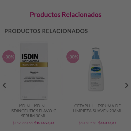
Productos Relacionados
PRODUCTOS RELACIONADOS
-30%
-30%
ISDIN – ISDIN –
CETAPHIL – ESPUMA DE
ISDINCEUTICS FLAVO-C
LIMPIEZA SUAVE x 236ML
SERUM 30ML
El
El
El
El
$
152.990,65
$
107.093,45
$
50.819,81
$
35.573,87
precio
precio
precio
precio