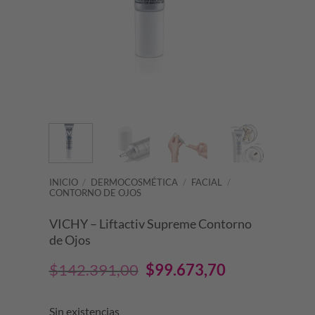
INICIO
/
DERMOCOSMÉTICA
/
FACIAL
/
CONTORNO DE OJOS
VICHY – Liftactiv Supreme Contorno
de Ojos
El
El
$
142.391,00
$
99.673,70
precio
precio
Sin existencias