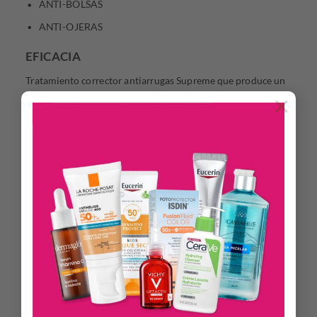
ANTI-BOLSAS
ANTI-OJERAS
EFICACIA
Tratamiento corrector antiarrugas Supreme que produce un
efecto lifting 360º en la mirada, incluso para ojos sensibles.
×
Esta innovación se ha hecho realidad gracias a la selección de
3 potentes activos de alta tolerancia:
La Ramnosa, azúcar vegetal 100% natural de doble acción,
calmante y anti-edad, capaz de estimular la Dermis
Origen, motor de juventud de toda la piel, para una
corrección anti-edad global: arrugas y firmeza.
La Cafeína, anti-ojeras que favorece la microcirculación
cutánea y el drenaje del exceso de agua.
La Escina (extracto del castaño de Indias), anti-bolsas que
reduce la hinchazón, descongestiona y calma.
El contorno de ojos rejuvenece y se realza la mirada.