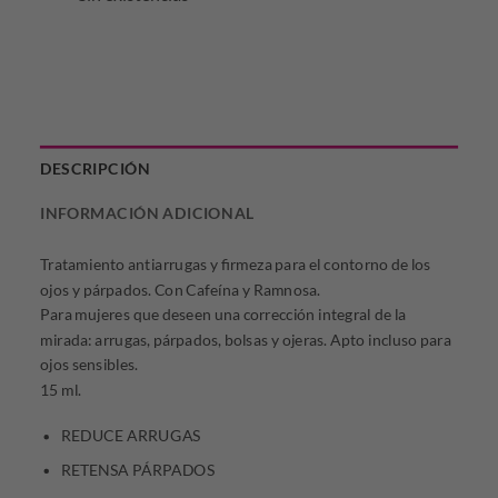
original
actual
era:
es:
$142.391,00.
$99.673,70.
DESCRIPCIÓN
INFORMACIÓN ADICIONAL
Tratamiento antiarrugas y firmeza para el contorno de los
ojos y párpados. Con Cafeína y Ramnosa.
Para mujeres que deseen una corrección integral de la
mirada: arrugas, párpados, bolsas y ojeras. Apto incluso para
ojos sensibles.
15 ml.
REDUCE ARRUGAS
RETENSA PÁRPADOS