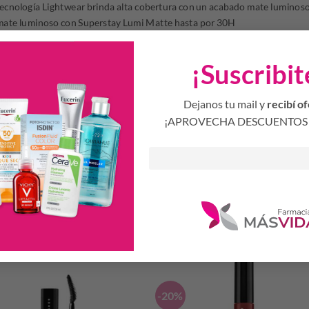
tecnología Lightwear brinda alta cobertura con un acabado mate luminoso 
 mate luminoso con Superstay Lumi Matte hasta por 30H
transpiración.
¡Suscribit
fuminar con las yemas de los dedos, con una esponja o usando un blender
Dejanos tu mail y
recibí of
¡APROVECHA DESCUENTOS 
Productos Relacionados
S
-20%