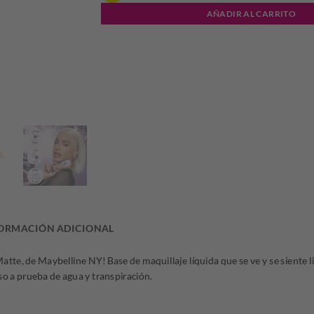
AÑADIR AL CARRITO
era:
es:
$51.819,62.
$41.
ORMACIÓN ADICIONAL
te, de Maybelline NY! Base de maquillaje líquida que se ve y se siente li
 a prueba de agua y transpiración.