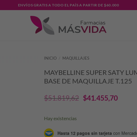
ENVÍOS GRATIS A TODO EL PAÍS A PARTIR DE $60.000
INICIO
/
MAQUILLAJES
MAYBELLINE SUPER SATY LU
BASE DE MAQUILLAJE T.125
El
El
$
51.819,62
$
41.455,70
precio
prec
Hay existencias
original
actu
Hasta 12 pagos sin tarjeta
con Mercad