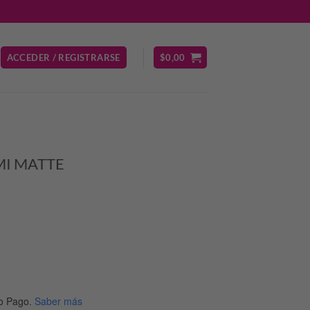
ACCEDER / REGISTRARSE
$
0,00
MI MATTE
io
al
o Pago.
Saber más