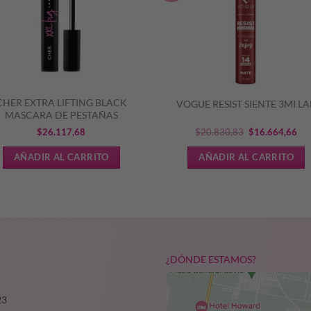
CHER EXTRA LIFTING BLACK
VOGUE RESIST SIENTE 3MI LA
MASCARA DE PESTAÑAS
El
El
$
26.117,68
$
20.830,83
$
16.664,66
precio
pre
AÑADIR AL CARRITO
AÑADIR AL CARRITO
original
act
era:
es:
$20.830,83.
$16
¿DÓNDE ESTAMOS?
23