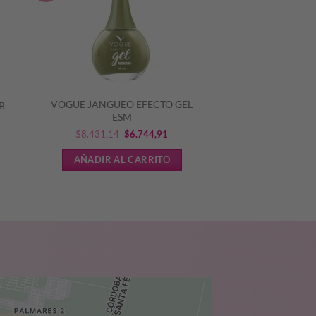
VOGUE JANGUEO EFECTO GEL
B
ESM
El
El
$
8.431,14
$
6.744,91
cio
precio
precio
AÑADIR AL CARRITO
ual
original
actual
era:
es:
.664,66.
$8.431,14.
$6.744,91.