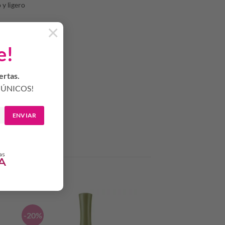
y ligero
×
e!
ertas.
ÚNICOS!
ENVIAR
-20%