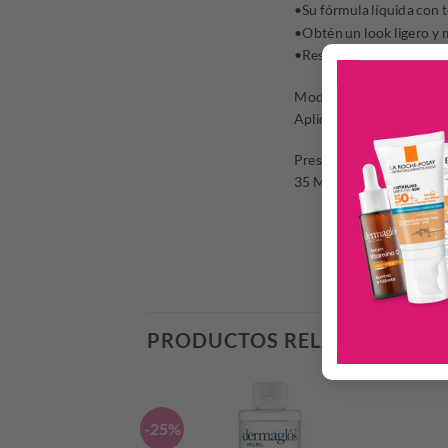
•Su fórmula líquida con 
•Obtén un look ligero y
•Resistente al agua y la 
Modo de uso:
Aplicar en el rostro y di
Presentación:
35 Ml.
PRODUCTOS RELACIONADO
-25%