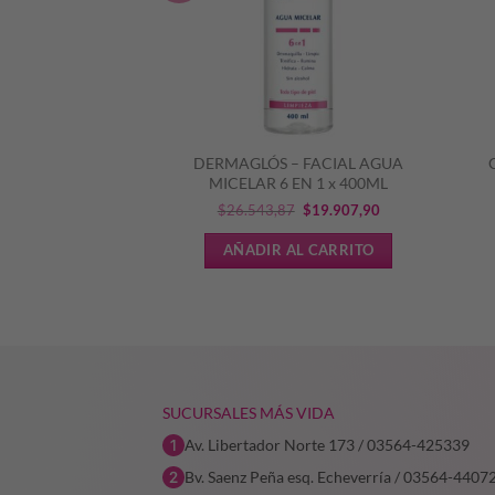
 FRESH T VIT C
DERMAGLÓS – FACIAL AGUA
 09 MAQ
MICELAR 6 EN 1 x 400ML
El
El
El
El
0
$
31.582,96
$
26.543,87
$
19.907,90
precio
precio
precio
precio
L CARRITO
AÑADIR AL CARRITO
original
actual
original
actual
era:
es:
era:
es:
$39.478,70.
$31.582,96.
$26.543,87.
$19.907,90.
SUCURSALES MÁS VIDA
Av. Libertador Norte 173 / 03564-425339
Bv. Saenz Peña esq. Echeverría / 03564-4407