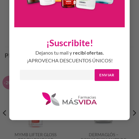
35 Ml.
Productos Relacionados
¡Suscribite!
Dejanos tu mail y
recibí ofertas.
PRODUCTOS RELACIONADOS
¡APROVECHA DESCUENTOS ÚNICOS!
ENVIAR
-20%
-25%
MYMB LIFTER GLOSS
DERMAGLÓS –