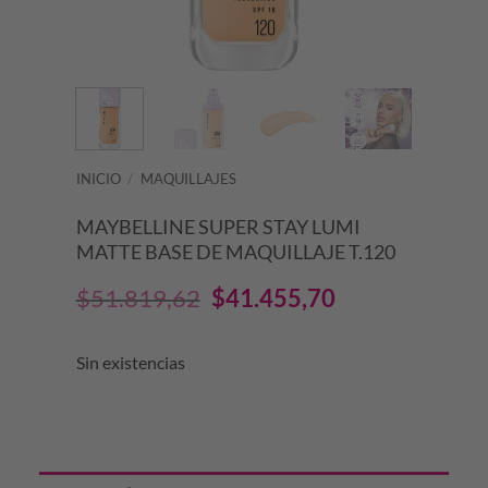
INICIO
/
MAQUILLAJES
MAYBELLINE SUPER STAY LUMI
MATTE BASE DE MAQUILLAJE T.120
El
El
$
51.819,62
$
41.455,70
precio
precio
Sin existencias
original
actual
era:
es:
$51.819,62.
$41.455,70.