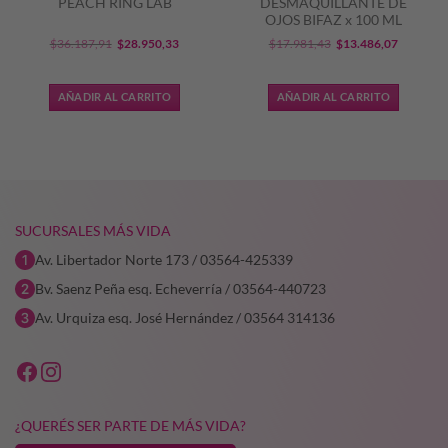
PEACH RING LAB
DESMAQUILLANTE DE
OJOS BIFAZ x 100 ML
El
El
El
El
$
36.187,91
$
28.950,33
$
17.981,43
$
13.486,07
precio
precio
precio
precio
original
actual
original
actual
AÑADIR AL CARRITO
AÑADIR AL CARRITO
era:
es:
era:
es:
$36.187,91.
$28.950,33.
$17.981,43.
$13.486,
SUCURSALES MÁS VIDA
Av. Libertador Norte 173 / 03564-425339
Bv. Saenz Peña esq. Echeverría / 03564-440723
Av. Urquiza esq. José Hernández / 03564 314136
¿QUERÉS SER PARTE DE MÁS VIDA?