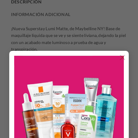
DESCRIPCIÓN
INFORMACIÓN ADICIONAL
¡Nueva Superstay Lumi Matte, de Maybelline NY! Base de
maquillaje líquida que se ve y se siente liviana, dejando la piel
con un acabado mate luminoso a prueba de agua y
transpiración.
×
Beneficios:
•Su fórmula líquida con tecnología Lightwear brinda alta
cobertura con un acabado mate luminoso y ligero
•Obtén un look ligero y mate luminoso con Superstay Lumi
Matte hasta por 30H
•Resistente al agua y la transpiración.
Modo de uso:
Aplicar en el rostro y difuminar con las yemas de los dedos,
con una esponja o usando un blender
Presentación: