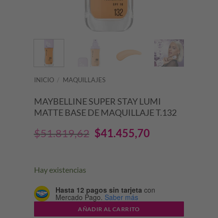
INICIO
/
MAQUILLAJES
MAYBELLINE SUPER STAY LUMI
MATTE BASE DE MAQUILLAJE T.132
El
El
$
51.819,62
$
41.455,70
precio
precio
original
actual
Hay existencias
era:
es:
Hasta 12 pagos sin tarjeta
con
Mercado Pago.
Saber más
$51.819,62.
$41.455,70.
AÑADIR AL CARRITO