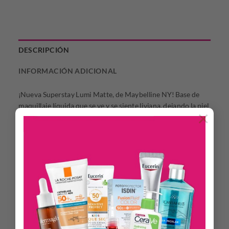
DESCRIPCIÓN
INFORMACIÓN ADICIONAL
¡Nueva Superstay Lumi Matte, de Maybelline NY! Base de
maquillaje líquida que se ve y se siente liviana, dejando la piel
×
con un acabado mate luminoso a prueba de agua y
transpiración.
Beneficios:
•Su fórmula líquida con tecnología Lightwear brinda alta
cobertura con un acabado mate luminoso y ligero
•Obtén un look ligero y mate luminoso con Superstay Lumi
Matte hasta por 30H
•Resistente al agua y la transpiración.
Modo de uso: