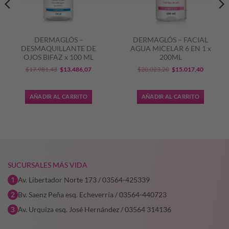
DERMAGLÓS –
DERMAGLÓS – FACIAL
DESMAQUILLANTE DE
AGUA MICELAR 6 EN 1 x
OJOS BIFAZ x 100 ML
200ML
El
El
El
El
$
17.981,43
$
13.486,07
$
20.023,20
$
15.017,40
precio
precio
precio
precio
original
actual
original
actual
AÑADIR AL CARRITO
AÑADIR AL CARRITO
era:
es:
era:
es:
0,33.
$17.981,43.
$13.486,07.
$20.023,20.
$15.017,
SUCURSALES MÁS VIDA
Av. Libertador Norte 173 / 03564-425339
Bv. Saenz Peña esq. Echeverría / 03564-440723
Av. Urquiza esq. José Hernández / 03564 314136