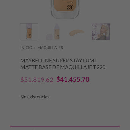
INICIO
/
MAQUILLAJES
MAYBELLINE SUPER STAY LUMI
MATTE BASE DE MAQUILLAJE T.220
El
El
$
51.819,62
$
41.455,70
precio
precio
Sin existencias
original
actual
era:
es:
$51.819,62.
$41.455,70.