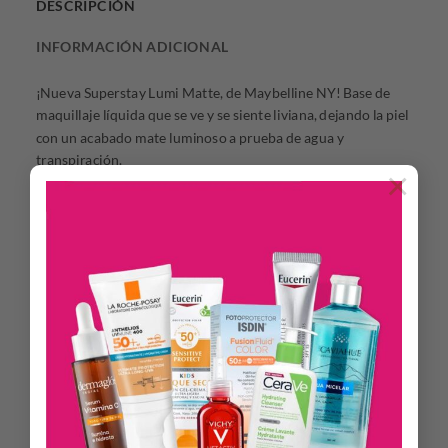
DESCRIPCIÓN
INFORMACIÓN ADICIONAL
¡Nueva Superstay Lumi Matte, de Maybelline NY! Base de
maquillaje líquida que se ve y se siente liviana, dejando la piel
con un acabado mate luminoso a prueba de agua y
transpiración.
×
Beneficios:
•Su fórmula líquida con tecnología Lightwear brinda alta
cobertura con un acabado mate luminoso y ligero
•Obtén un look ligero y mate luminoso con Superstay Lumi
Matte hasta por 30H
•Resistente al agua y la transpiración.
Modo de uso:
Aplicar en el rostro y difuminar con las yemas de los dedos,
con una esponja o usando un blender
Presentación: