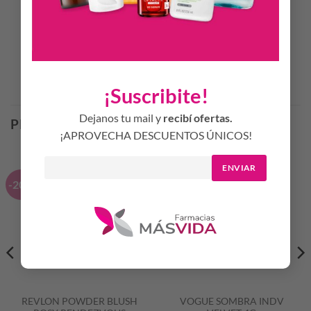
35 Ml.
Productos Relacionados
¡Suscribite!
Dejanos tu mail y
recibí ofertas.
PRODUCTOS RELACIONADOS
¡APROVECHA DESCUENTOS ÚNICOS!
ENVIAR
-20%
-20%
REVLON POWDER BLUSH
VOGUE SOMBRA INDV