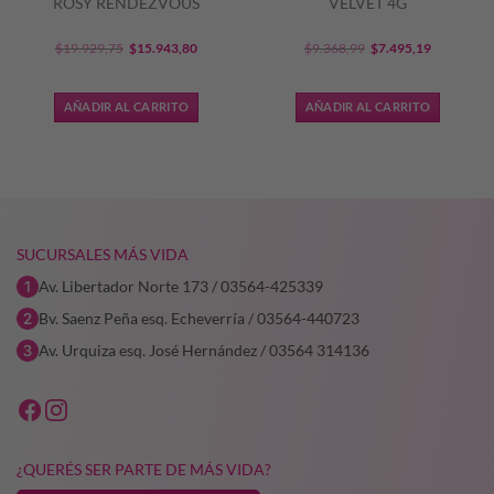
ROSY RENDEZVOUS
VELVET 4G
El
El
El
El
$
19.929,75
$
15.943,80
$
9.368,99
$
7.495,19
precio
precio
precio
precio
original
actual
original
actual
AÑADIR AL CARRITO
AÑADIR AL CARRITO
era:
es:
era:
es:
4,66.
$19.929,75.
$15.943,80.
$9.368,99.
$7.495,19
SUCURSALES MÁS VIDA
Av. Libertador Norte 173 / 03564-425339
Bv. Saenz Peña esq. Echeverría / 03564-440723
Av. Urquiza esq. José Hernández / 03564 314136
¿QUERÉS SER PARTE DE MÁS VIDA?