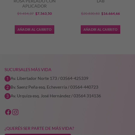
ROSA PERLADO CON
LAB
APLICADOR
El
El
El
El
$
9.454,37
$
7.563,50
$
20.830,83
$
16.664,66
precio
precio
precio
precio
original
actual
original
actual
AÑADIR AL CARRITO
AÑADIR AL CARRITO
era:
es:
era:
es:
2,96.
$9.454,37.
$7.563,50.
$20.830,83.
$16.664,
SUCURSALES MÁS VIDA
Av. Libertador Norte 173 / 03564-425339
Bv. Saenz Peña esq. Echeverría / 03564-440723
Av. Urquiza esq. José Hernández / 03564 314136
¿QUERÉS SER PARTE DE MÁS VIDA?