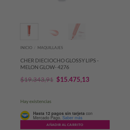
INICIO
/
MAQUILLAJES
CHER DIECIOCHO GLOSSY LIPS -
MELON GLOW- 4276
El
El
$
19.343,91
$
15.475,13
precio
precio
original
actual
Hay existencias
era:
es:
Hasta 12 pagos sin tarjeta
con
Mercado Pago.
Saber más
$19.343,91.
$15.475,13.
AÑADIR AL CARRITO