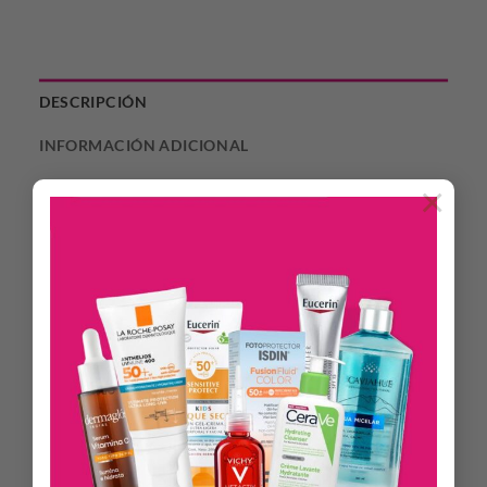
DESCRIPCIÓN
INFORMACIÓN ADICIONAL
×
Dieciocho Glossy Lips transforma tus labios con un brillo
intenso y sofisticado, logrando un acabado espejo que capta
todas las miradas.
Su textura ligera y no pegajosa se desliza con suavidad,
brindando una sensación cómoda desde la primera
aplicación.
Lleválo solo para un efecto luminoso y natural, o aplicalo
sobre tu labial favorito para potenciar el color con un toque
ultra brillante.
Versátil y radiante, es el aliado perfecto para acompañarte de
día o de noche con unos labios irresistibles que destacan y
elevan cualquier look.