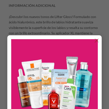
INFORMACIÓN ADICIONAL
¡Descubrí los nuevos tonos de Lifter Gloss! Formulado con
ácido hialurónico, este brillo de labios hidratante suaviza
visiblemente la superficie de los labios y resalta su contorno
con un brillo extraordinario. Su aplicador XL mantiene la
×
cantidad de gloss perfecta para una fácil aplicación en una
sola pasada.
– Hidratación intensa
– Realza el contorno de los labios con un gran brillo
– Suaviza visiblemente la superficie de los labios debido a su
rica textura y otorga máxima sensorialidad.
– Su fórmula con Ácido Hialurónico ofrece una hidratación
duradera, sensación no pegajosa y un uso confortable.
MODO DE USO: Paso 1. Aplique brillo de labios con el
aplicador XL en el centro de su labio superior y siga los
contornos de su boca.
Paso 2. Desliza el brillo de labios por todo el labio inferior.