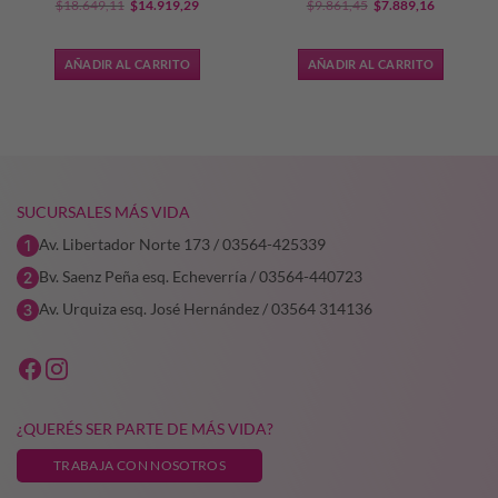
El
El
El
El
$
18.649,11
$
14.919,29
$
9.861,45
$
7.889,16
precio
precio
precio
precio
original
actual
original
actual
AÑADIR AL CARRITO
AÑADIR AL CARRITO
era:
es:
era:
es:
7,90.
$18.649,11.
$14.919,29.
$9.861,45.
$7.889,16
SUCURSALES MÁS VIDA
Av. Libertador Norte 173 / 03564-425339
Bv. Saenz Peña esq. Echeverría / 03564-440723
Av. Urquiza esq. José Hernández / 03564 314136
¿QUERÉS SER PARTE DE MÁS VIDA?
TRABAJA CON NOSOTROS