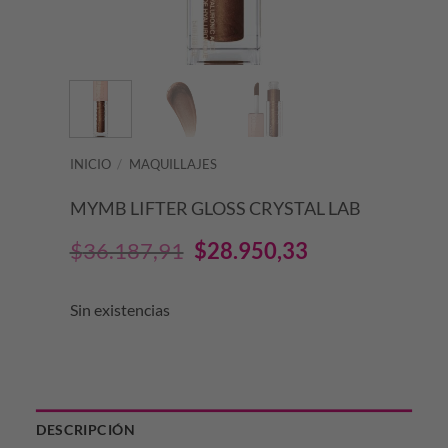
INICIO
/
MAQUILLAJES
MYMB LIFTER GLOSS CRYSTAL LAB
El
El
$
36.187,91
$
28.950,33
precio
precio
Sin existencias
original
actual
era:
es:
$36.187,91.
$28.950,33.
DESCRIPCIÓN