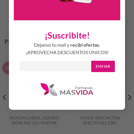
Productos Relacionados
¡Suscribite!
PRODUCTOS RELACIONADOS
Dejanos tu mail y
recibí ofertas.
¡APROVECHA DESCUENTOS ÚNICOS!
ENVIAR
-20%
-20%
REVLON LABIAL LIQUIDO
VOGUE REGGAETON
SATIN INK 021-PARTNE
EFECTO GEL ESM