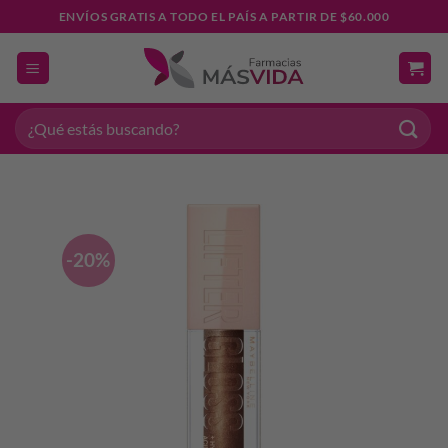
Saltar
ENVÍOS GRATIS A TODO EL PAÍS A PARTIR DE $60.000
al
contenido
Buscar
por:
-20%