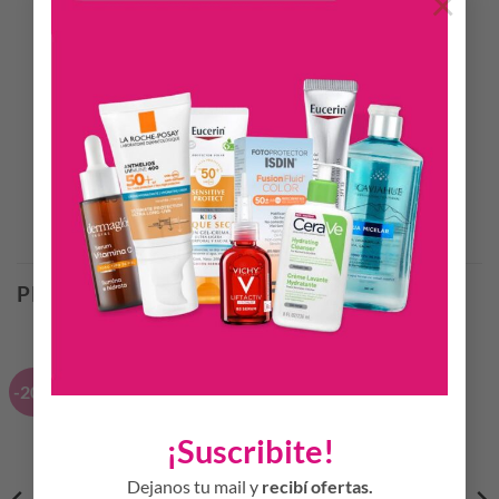
×
INFORMACIÓN ADICIONAL
Ayuda a minimizar la apariencia de los poros. Textura suave y
sedosa para un rostro mate todo el día. Dermatológicamente
testado.
Productos Relacionados
PRODUCTOS RELACIONADOS
-20%
-20%
¡Suscribite!
Dejanos tu mail y
recibí ofertas.