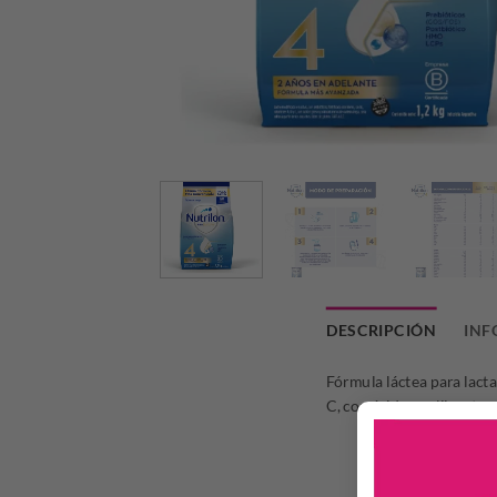
DESCRIPCIÓN
INF
Fórmula láctea para lactan
C, con ácidos poliinsatur