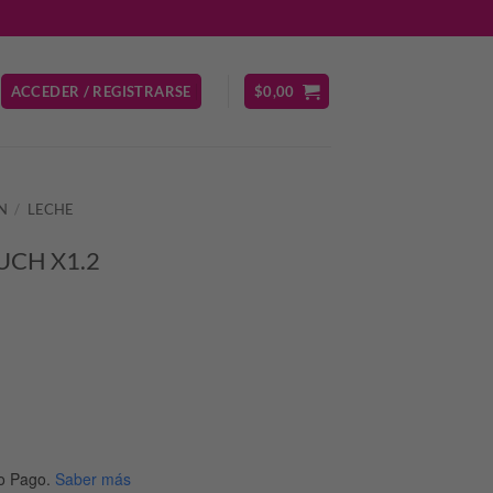
ACCEDER / REGISTRARSE
$
0,00
N
/
LECHE
UCH X1.2
io
al
o Pago.
Saber más