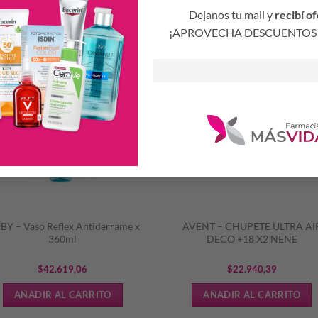
Productos Relacionados
Dejanos tu mail y
recibí of
¡APROVECHA DESCUENTOS 
S
BY – Vaso Reflex Antiderrame x
AVENT – CHUPETE ULTRA AI
360ml
DECO +18 X2 NENE
$
42.619,06
$
22.940,39
AÑADIR AL CARRITO
AÑADIR AL CARRITO