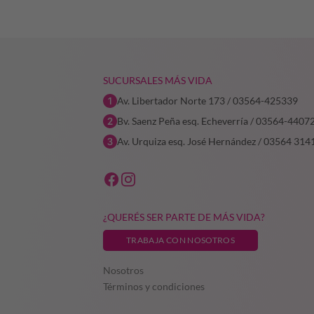
era:
es:
$23.907,56.
$16.735,29.
SUCURSALES MÁS VIDA
Av. Libertador Norte 173 / 03564-425339
Bv. Saenz Peña esq. Echeverría / 03564-4407
Av. Urquiza esq. José Hernández / 03564 314
¿QUERÉS SER PARTE DE MÁS VIDA?
TRABAJA CON NOSOTROS
Nosotros
Términos y condiciones