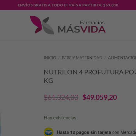
ENVÍOS GRATIS A TODO EL PAÍS A PARTIR DE $60.000
INICIO
/
BEBE Y MATERNIDAD
/
ALIMENTACIÓ
NUTRILON 4 PROFUTURA PO
KG
El
El
$
61.324,00
$
49.059,20
precio
prec
Hay existencias
original
actu
Hasta 12 pagos sin tarjeta
con Mercad