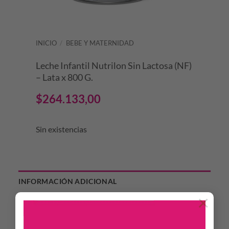
INICIO
/
BEBE Y MATERNIDAD
Leche Infantil Nutrilon Sin Lactosa (NF)
– Lata x 800 G.
$
264.133,00
Sin existencias
INFORMACIÓN ADICIONAL
×
LABORATORIO
NUTRICIA-BAGÓ