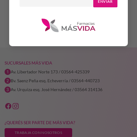
ENVIAR
$
14.873,60
$
42.619,06
AÑADIR AL CARRITO
AÑADIR AL CARRITO
SUCURSALES MÁS VIDA
Av. Libertador Norte 173 / 03564-425339
Bv. Saenz Peña esq. Echeverría / 03564-440723
Av. Urquiza esq. José Hernández / 03564 314136
¿QUERÉS SER PARTE DE MÁS VIDA?
TRABAJA CON NOSOTROS