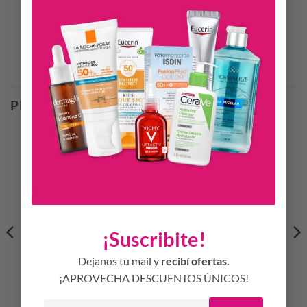
CÓDIGO DE BARRAS
7795323003359
Productos Relacionados
PRODUCTOS RELACIONADOS
¡Suscribite!
Dejanos tu mail y
recibí ofertas.
¡APROVECHA DESCUENTOS ÚNICOS!
CHICCO CHUPETES
NUBY – Vaso Reflex
PHYSIO LIGHT 6-16M SIL
Antiderrame x 360ml
NENE -ANIMAL X2