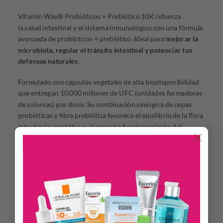
Vitamin Way® Probióticos + Prebiótico 10K refuerza
la salud intestinal y el sistema inmunológico con una fórmula
avanzada de probióticos + prebiótico. Ideal para
mejorar la
microbiota, regular el tránsito intestinal y potenciar tus
defensas naturales
.
Formulado con cápsulas vegetales de alta biodisponibilidad
que entregan 10.000 millones de UFC (unidades formadoras
de colonias) por dosis. Su combinación sinérgica de cepas
probióticas y fibra prebiótica favorece el equilibrio de la flora
intestinal y contribuye al correcto funcionamiento del
×
sistema digestivo e inmune.
DESCRIPCIÓN
Alta concentración de probióticos (10K UFC)
que
ayudan a restaurar la flora intestinal y proteger el sistema
digestivo
Los probióticos y el prebiótico colaboran con