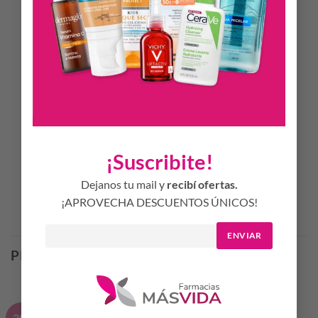
el
fortalecimiento de las defensas, ayudando al
organismo a prevenir desequilibrios y afecciones
comunes
Favorece la
regulación del tránsito gastrointestinal,
combatiendo el estreñimiento y mejorando la absorción
de nutrientes
Promueve un ecosistema intestinal saludable y resistente
a agentes externos
¡Suscribite!
Dejanos tu mail y
recibí ofertas.
¡APROVECHA DESCUENTOS ÚNICOS!
Productos Relacionados
ENVIAR
PRODUCTOS RELACIONADOS
-30%