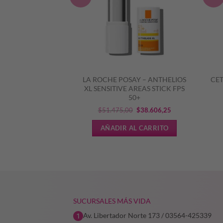
AY – ANTHELIOS
LA ROCHE POSAY – ANTHELIOS
CET
 50+ GEL CREMA
XL SENSITIVE AREAS STICK FPS
50+
El
El
El
El
0
$
55.651,40
$
51.475,00
$
38.606,25
precio
precio
precio
precio
L CARRITO
AÑADIR AL CARRITO
original
actual
original
actual
era:
es:
era:
es:
$79.502,00.
$55.651,40.
$51.475,00.
$38.606,25.
SUCURSALES MÁS VIDA
Av. Libertador Norte 173 / 03564-425339