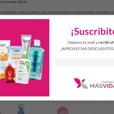
0 en crema 50 ml
 ultraligero y de uso diario con acción antifotoenvejecimiento Aporta un
imperfecciones. Efecto nacarado
¡Suscribit
on vitamina C
Dejanos tu mail y
recibí of
¡APROVECHA DESCUENTOS 
nos de envejecimiento y devuelve la luminosidad a la piel reduciendo arru
Productos Relacionados
S
-50%