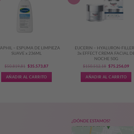
APHIL – ESPUMA DE LIMPIEZA
EUCERIN – HYALURON-FILLER
SUAVE x 236ML
3x EFFECT CREMA FACIAL D
NOCHE 50G
El
El
El
El
$
50.819,81
$
35.573,87
$
150.512,18
$
75.256,09
precio
precio
precio
pr
AÑADIR AL CARRITO
AÑADIR AL CARRITO
original
actual
original
ac
era:
es:
era:
es:
$50.819,81.
$35.573,87.
$150.512,18.
$7
¿DÓNDE ESTAMOS?