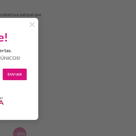
a cobertura natural que
×
e!
ertas.
ÚNICOS!
gas y manchas.
ENVIAR
-30%