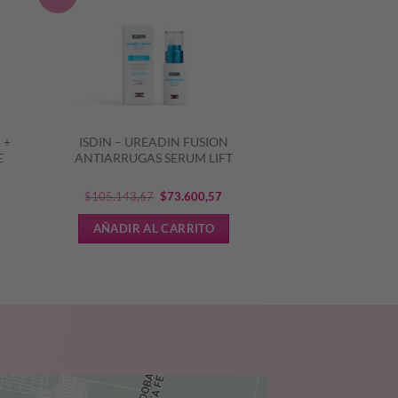
 +
ISDIN – UREADIN FUSION
E
ANTIARRUGAS SERUM LIFT
El
El
$
105.143,67
$
73.600,57
ecio
precio
precio
AÑADIR AL CARRITO
tual
original
actual
era:
es:
5.256,09.
$105.143,67.
$73.600,57.