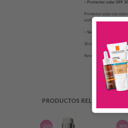
– Protector solar SPF 3
Protector solar con color
unifica tono y disimula 
– Sérum antioxidante c
30 ml
Ayuda a combatir los sig
PRODUCTOS RELACIONADO
-25%
-30%