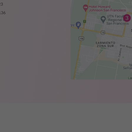
23
136