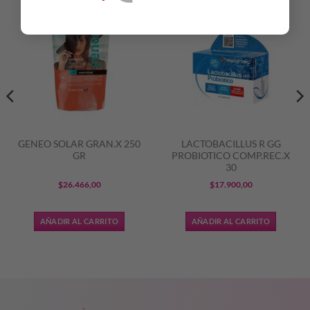
GENEO SOLAR GRAN.X 250
LACTOBACILLUS R GG
GR
PROBIOTICO COMP.REC.X
30
$
26.466,00
$
17.900,00
AÑADIR AL CARRITO
AÑADIR AL CARRITO