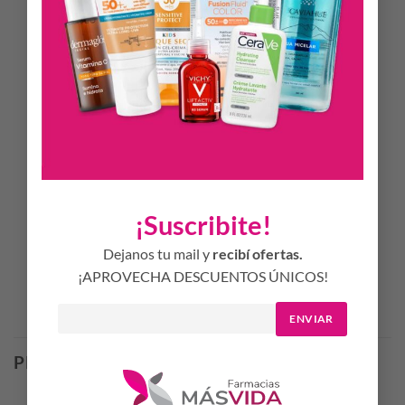
Creatina 100% Premium de origen Alemania.
Con el respaldo de Laboratorios Bago y Arcor.
MODO DE PREPARACIÓN:
Disuelva una medida (Cuchara incluida en el frasco) en 200
ml de agua
MOMENTO DE USO:
Consumir previo a la realización de la actividad física
¡Suscribite!
Dejanos tu mail y
recibí ofertas.
¡APROVECHA DESCUENTOS ÚNICOS!
Productos Relacionados
ENVIAR
PRODUCTOS RELACIONADOS