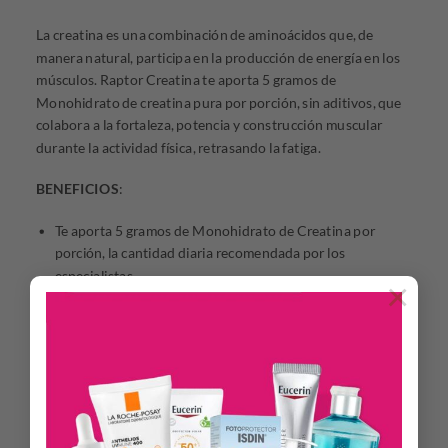
La creatina es una combinación de aminoácidos que, de
manera natural, participa en la producción de energía en los
músculos. Raptor Creatina te aporta 5 gramos de
Monohidrato de creatina pura por porción, sin aditivos, que
colabora a la fortaleza, potencia y construcción muscular
durante la actividad física, retrasando la fatiga.
BENEFICIOS
:
Te aporta 5 gramos de Monohidrato de Creatina por
porción, la cantidad diaria recomendada por los
especialistas.
×
Se absorbe rápidamente para brindarle energía inmediata
a los músculos.
Se disuelve fácilmente en agua.
Colabora al rendimiento físico.
Sin azucares.