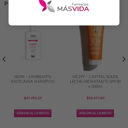
PRODUCTOS RELACIONADOS
ISDIN – LAMBDAPIL
VICHY – CAPITAL SOLEIL
ANTICAIDA SHAMPOO
LECHE HIDRATANTE SPF30
x 300ml
$
47.952,24
$
92.477,00
AÑADIR AL CARRITO
AÑADIR AL CARRITO