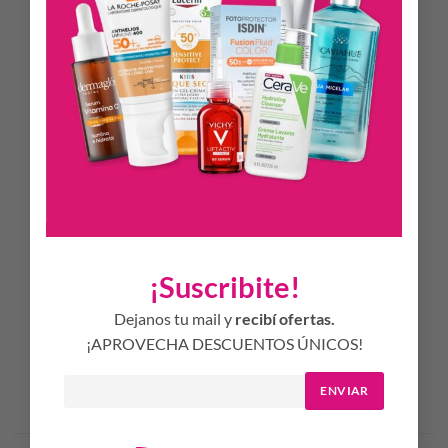
Alivia los síntomas del cuero cabelludo sensible desde la
primera aplicación. Fortalece la fibra sensibilizada.
APLICACIÓN
Aplicar sobre el cabello mojado, masajear suavemente el
cuero cabelludo y dejar actuar durante 1 minuto.
Posteriormente enjuagar. Se recomienda repetir
aplicación. Se puede utilizar de forma diaria
SEGURIDAD
Sin sulfatos
¡Suscribite!
Sin parabenos
Dejanos tu mail y
recibí ofertas.
¡APROVECHA DESCUENTOS ÚNICOS!
ENVIAR
Productos Relacionados