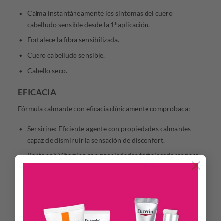
Calma instantáneamente los síntomas del cuero
cabelludo sensible desde la 1ª aplicación.
Fortalece la fibra sensibilizada.
Cuero cabelludo sensible.
Cabello seco.
EFICACIA
Fórmula calmante con eficacia clínicamente comprobada:
Sensirine: Eficiente agente con propiedades calmantes
capaz de disminuir la sensación de disconfort.
Pantenol: Vitamina con propiedades fortalecedoras para
×
un cabello más suave, brillante y fácil de peinar.
Vitamina Cg: Reconocida por sus propiedades
antioxidantes y antiseborreicas, restaura el balance
lipídico para un cuero cabelludo limpio y sano.