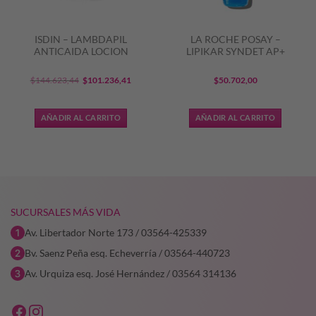
ISDIN – LAMBDAPIL
LA ROCHE POSAY –
ANTICAIDA LOCION
LIPIKAR SYNDET AP+
El
El
$
144.623,44
$
101.236,41
$
50.702,00
precio
precio
original
actual
AÑADIR AL CARRITO
AÑADIR AL CARRITO
era:
es:
$144.623,44.
$101.236,41.
SUCURSALES MÁS VIDA
Av. Libertador Norte 173 / 03564-425339
Bv. Saenz Peña esq. Echeverría / 03564-440723
Av. Urquiza esq. José Hernández / 03564 314136