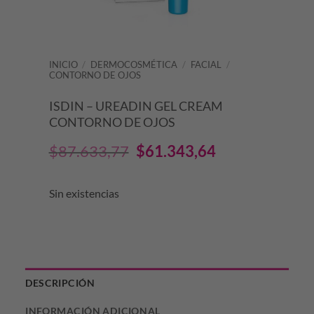
INICIO
/
DERMOCOSMÉTICA
/
FACIAL
/
CONTORNO DE OJOS
ISDIN – UREADIN GEL CREAM
CONTORNO DE OJOS
El
El
$
87.633,77
$
61.343,64
precio
precio
Sin existencias
original
actual
era:
es:
$87.633,77.
$61.343,64.
DESCRIPCIÓN
INFORMACIÓN ADICIONAL