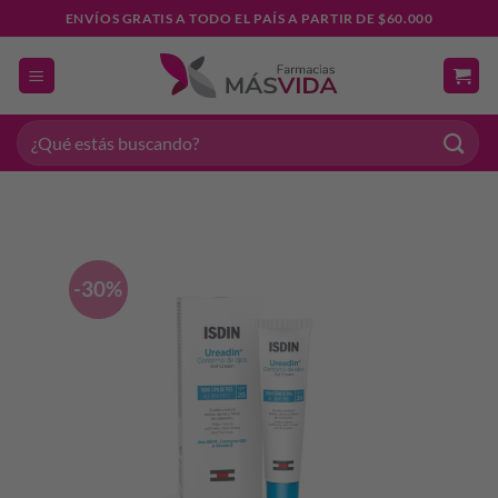
Saltar
ENVÍOS GRATIS A TODO EL PAÍS A PARTIR DE $60.000
al
contenido
Buscar
por:
-30%