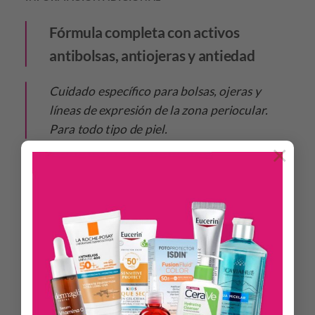
Fórmula completa con activos
antibolsas, antiojeras y antiedad
Cuidado específico para bolsas, ojeras y
líneas de expresión de la zona periocular.
Para todo tipo de piel.
×
BENEFICIOS
Hidratación inmediata y duradera gracias a la Urea ISDIN
y al ácido hialurónico.
Ayuda a reducir ojeras y bolsas gracias a la hesperidina-
metil-chalcona.
Actúa contra los signos del envejecimiento gracias al SPF
20, a la coenzima Q10 y a la vitamina E.
Textura Gel Cream ligera y no grasa de rápida absorción.