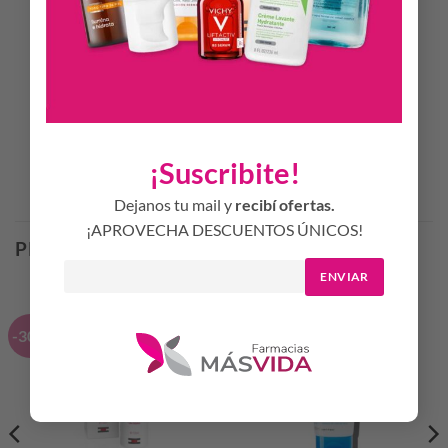
MODO DE USO
Aplicar diariamente sobre la piel limpia del contorno de los
ojos con ligeros toques.
¡Suscribite!
Productos Relacionados
Dejanos tu mail y
recibí ofertas.
¡APROVECHA DESCUENTOS ÚNICOS!
PRODUCTOS RELACIONADOS
ENVIAR
-30%