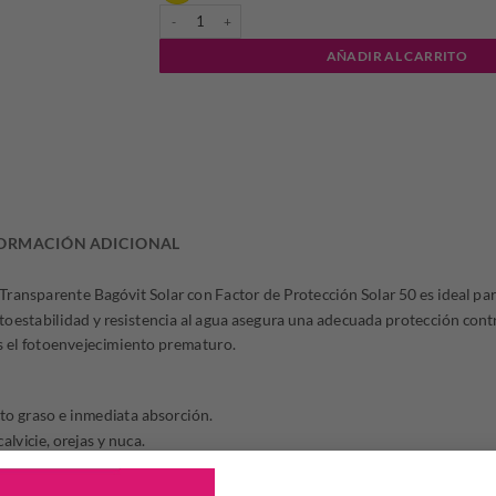
BAGOVIT SOLAR FP50 SPRAY TRANSP.X200ML cantid
AÑADIR AL CARRITO
ORMACIÓN ADICIONAL
Transparente Bagóvit Solar con Factor de Protección Solar 50 es ideal par
toestabilidad y resistencia al agua asegura una adecuada protección contr
s el fotoenvejecimiento prematuro.
cto graso e inmediata absorción.
alvicie, orejas y nuca.
encia al agua que aseguran una adecuada protección.
nto prematuro.