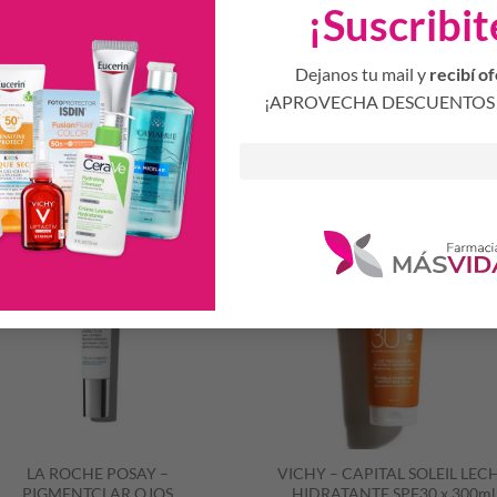
¡Suscribit
tente al agua.
Dejanos tu mail y
recibí of
¡APROVECHA DESCUENTOS 
Productos Relacionados
S
LA ROCHE POSAY –
VICHY – CAPITAL SOLEIL LEC
PIGMENTCLAR OJOS
HIDRATANTE SPF30 x 300ml