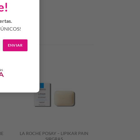
e!
ertas.
ÚNICOS!
ENVIAR
HE
LA ROCHE POSAY – LIPIKAR PAIN
SIRGRAS