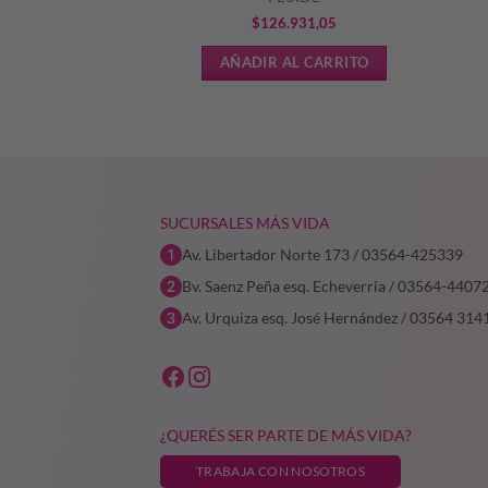
El
El
4
$
101.236,41
$
126.931,05
precio
precio
L CARRITO
AÑADIR AL CARRITO
original
actual
era:
es:
$144.623,44.
$101.236,41.
SUCURSALES MÁS VIDA
Av. Libertador Norte 173 / 03564-425339
Bv. Saenz Peña esq. Echeverría / 03564-4407
Av. Urquiza esq. José Hernández / 03564 314
¿QUERÉS SER PARTE DE MÁS VIDA?
TRABAJA CON NOSOTROS