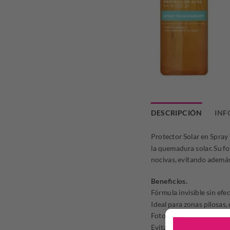
DESCRIPCIÓN
INF
Protector Solar en Spray 
la quemadura solar. Su fo
nocivas, evitando ademá
Beneficios.
Fórmula invisible sin efe
Ideal para zonas pilosas, c
Fotoestabilidad y resist
Evita el fotoenvejecimie