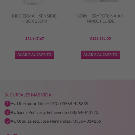
BIODERMA – SENSIBIO
ISDIN – ERYFOTONA AK-
H20 X 250ml
NMSC FLUIDE
$
51.647,67
$
126.931,05
AÑADIR AL CARRITO
AÑADIR AL CARRITO
9,65.
SUCURSALES MÁS VIDA
Av. Libertador Norte 173 / 03564-425339
Bv. Saenz Peña esq. Echeverría / 03564-440723
Av. Urquiza esq. José Hernández / 03564 314136