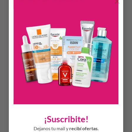
×
Beneficios:
* Para pieles sensibles, nutre e hidrata la piel.
* Avalado por dermatólogos.
* Resistente al agua.
* Testeado dermatológicamente y oftalmológicamente.
* Hipoalergénico.
* Acabado sedoso y rápida absorción.
* No comedogénico.
* No irrita los ojos.
* Apto embarazada.
¡Suscribite!
Libre de: oxibenzona, octinoxato, homosalato, octocrileno,
Dejanos tu mail y
recibí ofertas.
siliconas cíclicas, aceites minerales, colorantes, alcohol,