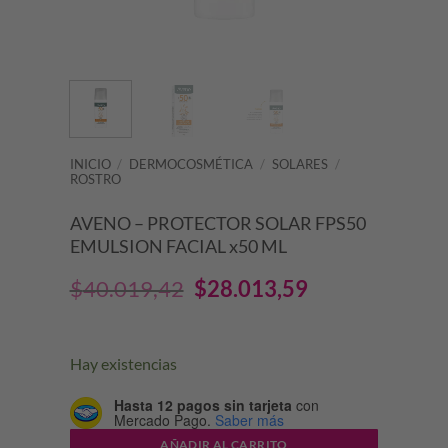
INICIO
/
DERMOCOSMÉTICA
/
SOLARES
/
ROSTRO
AVENO – PROTECTOR SOLAR FPS50
EMULSION FACIAL x50 ML
El
El
$
40.019,42
$
28.013,59
precio
precio
original
actual
Hay existencias
era:
es:
Hasta 12 pagos sin tarjeta
con
Mercado Pago.
Saber más
$40.019,42.
$28.013,59.
AÑADIR AL CARRITO