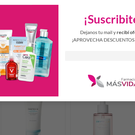
¡Suscribit
Dejanos tu mail y
recibí of
¡APROVECHA DESCUENTOS 
SKIN1004 HYALU-CICA
SKIN1004 HYALU-CICA PIEL
MOISTURE 75ML CRE
SECA MASCARILLA 100ML
$
52.594,20
$
46.416,08
AÑADIR AL CARRITO
AÑADIR AL CARRITO