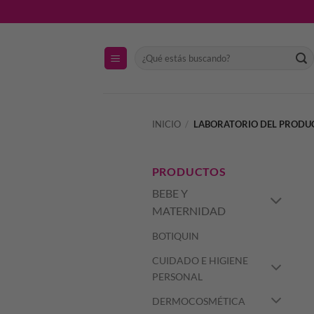
Saltar
al
contenido
Buscar
por:
INICIO
/
LABORATORIO DEL PROD
PRODUCTOS
BEBE Y
MATERNIDAD
BOTIQUIN
CUIDADO E HIGIENE
PERSONAL
DERMOCOSMÉTICA