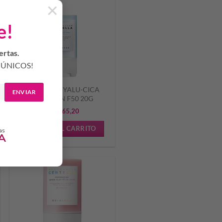
×
e!
ertas.
ÚNICOS!
SKIN1004 HYALU-CICA
ENVIAR
STICK SUN F50 20G
$
50.965,20
AÑADIR AL CARRITO