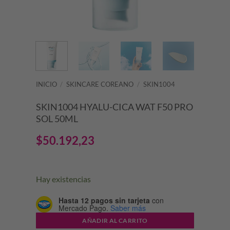
INICIO
/
SKINCARE COREANO
/
SKIN1004
SKIN1004 HYALU-CICA WAT F50 PRO
SOL 50ML
$
50.192,23
Hay existencias
Hasta 12 pagos sin tarjeta
con
Mercado Pago.
Saber más
AÑADIR AL CARRITO