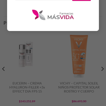
Productos Relacionados
PRODUCTOS RELACIONADOS
EUCERIN – CREMA
VICHY – CAPITAL SOLEIL
HYALURON-FILLER +3x
NIÑOS PROTECTOR SOLAR
EFFECT DIA FPS 15
ROSTRO Y CUERPO
$
143.252,89
$
86.693,00