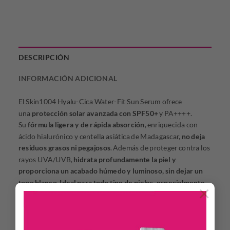
DESCRIPCIÓN
INFORMACIÓN ADICIONAL
El Skin1004 Hyalu-Cica Water-Fit Sun Serum ofrece
una
protección solar avanzada con SPF50+
y PA++++.
Su
fórmula ligera y de rápida absorción
, enriquecida con
ácido hialurónico y centella asiática de Madagascar,
no deja
residuos grasos ni pegajosos
. Además de proteger contra los
rayos UVA/UVB,
hidrata profundamente la piel y
proporciona un acabado húmedo y luminoso, sin dejar un
tono blanco
.
Ideal para todo tipo de pieles, especialmente
×
las secas y sensibles
, este protector solar es perfecto para el
uso diario.
DESCRIPCIÓN