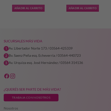
AÑADIR AL CARRITO
AÑADIR AL CARRITO
9,65.
SUCURSALES MÁS VIDA
Av. Libertador Norte 173 / 03564-425339
Bv. Saenz Peña esq. Echeverría / 03564-440723
Av. Urquiza esq. José Hernández / 03564 314136
¿QUERÉS SER PARTE DE MÁS VIDA?
TRABAJA CON NOSOTROS
Nosotros