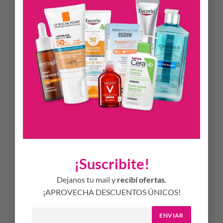
Protección solar química con SPF50+ PA++++ contra
rayos UVA/UVB
Textura ligera y serum-like que no deja residuos grasos ni
pegajosos
Hidrata y calma la piel gracias al ácido hialurónico y la
Centella Asiática
Fórmula con Baby Green Complex (7 extractos vegetales)
para antioxidantes y minerales esenciales
MODO DE USO
Se recomienda aplicar uniformemente en las áreas expuestas,
¡Suscribite!
como el rostro y el cuello, 30 minutos antes de la exposición
solar. Reaplicar cada 2-3 horas, especialmente después de
Dejanos tu mail y
recibí ofertas.
nadar o sudar.
¡APROVECHA DESCUENTOS ÚNICOS!
ENVIAR