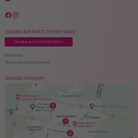
la
función
barrera
de la
piel
¿QUERÉS SER PARTE DE MÁS VIDA?
TRABAJA CON NOSOTROS
CANTIDAD:
Nosotros
Términos y condiciones
¿DÓNDE ESTAMOS?