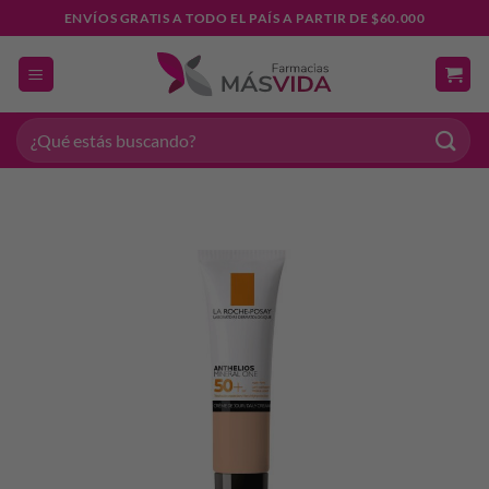
Saltar
ENVÍOS GRATIS A TODO EL PAÍS A PARTIR DE $60.000
al
contenido
Buscar
por: