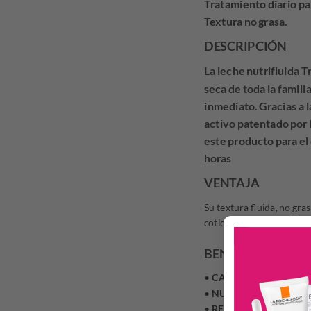
Tratamiento diario para
Textura no grasa.
DESCRIPCIÓN
La leche nutrifluida 
seca de toda la familia
inmediato. Gracias a l
activo patentado por 
este producto para el
horas
VENTAJA
Su textura fluida, no gra
cotidianas de toda la fami
BENEFICIOS
•
CALMA
gracias a las p
•
NUTRE
gracias al trío 
•
REPARA
y restaura la 