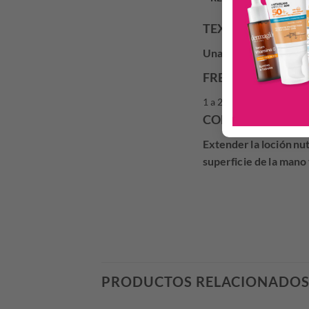
TEXTURA
Una textura no grasa 
FRECUENCIA DE 
1 a 2 veces al día.
CONSEJOS DE US
Extender la loción nu
superficie de la mano
PRODUCTOS RELACIONADO