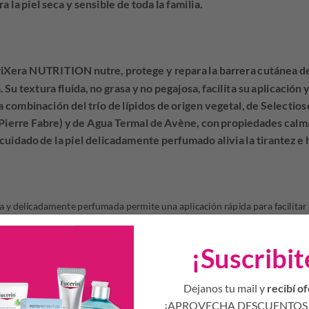
 la piel seca y sensible de toda la familia.
TriXera NUTRITION nutre, protege y repara la barrera cutánea de
. Su textura fluida, no grasa y no pegajosa, facilita su aplicación
a combinación del trío de lípidos de origen vegetal, de Selectios
Pierre Fabre) y de Agua Termal de Avène, con propiedades calma
 cuidado de la piel delicadamente perfumado alivia la tirantez e
sa y delicadamente perfumada permite una aplicación rápida para facilitar 
lia.
¡Suscribit
ropiedades del agua termal de Avène.
Dejanos tu mail y
recibí of
de lípidos de origen vegetal y Selectiose.
¡APROVECHA DESCUENTOS 
barrera cutánea.