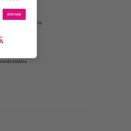
ENVIAR
mente. Suave y ligera
zando toda la