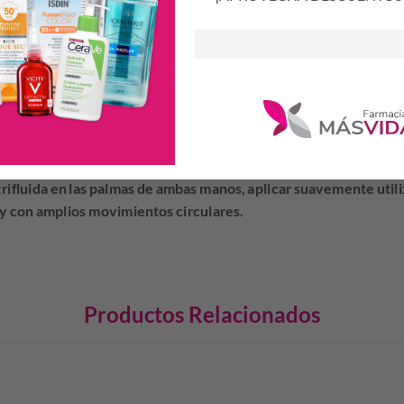
y no pegajosa que permite una fácil aplicación y vestirse rápida
USO
O
trifluida en las palmas de ambas manos, aplicar suavemente utili
 y con amplios movimientos circulares.
Productos Relacionados
S