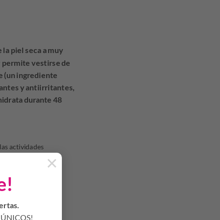
 la piel seca a muy
 y permite vestirse de
e (un ingrediente
ntes y antiirritantes,
 hidrata durante 48
las actividades
×
e!
ertas.
ÚNICOS!