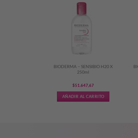
– AQUAPHOR
BIODERMA – SENSIBIO H20 X
B
PARADOR 55ml
250ml
956,64
$
51.647,67
L CARRITO
AÑADIR AL CARRITO