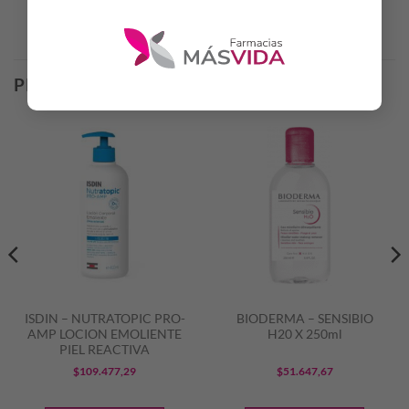
Productos Relacionados
PRODUCTOS RELACIONADOS
ISDIN – NUTRATOPIC PRO-
BIODERMA – SENSIBIO
AMP LOCION EMOLIENTE
H20 X 250ml
PIEL REACTIVA
$
109.477,29
$
51.647,67