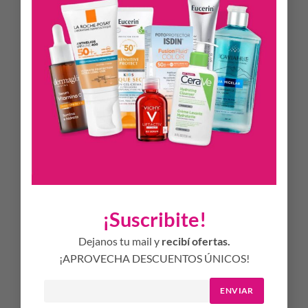
Camomila, cultivada en Egipto, en suelos arenosos y
rebosantes de sol, respetando el ecosistema del entorno.
PROLONGÁ EL VERANO EN TU PELO
Te recomendamos usar el producto 2 o 3 veces por
semana, en cabellos secos como húmedos. También podés
usarlo a diario para facilitar el peinado o desenredarlo.
Podés usarlo de tres formas:
En todo el cabello para dar luminosidad.
Sobre los largos del cabello para lograr un efecto de
aclarado.
¡Suscribite!
En algunas mechas para obtener un efecto iluminador
suave.
Dejanos tu mail y
recibí ofertas.
¡APROVECHA DESCUENTOS ÚNICOS!
Resultados óptimos después de 3 semanas de uso.
ENVIAR