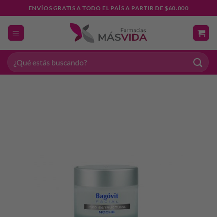
Saltar
ENVÍOS GRATIS A TODO EL PAÍS A PARTIR DE $60.000
al
contenido
Buscar
por: