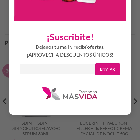
Productos Relacionados
¡Suscribite!
PRODUCTOS RELACIONADOS
Dejanos tu mail y
recibí ofertas.
¡APROVECHA DESCUENTOS ÚNICOS!
ENVIAR
-30%
-50%
ISDIN – ISDIN –
EUCERIN – HYALURON-
ISDINCEUTICS FLAVO-C
FILLER + 3x EFFECT CREMA
SERUM 30ML
FACIAL DE NOCHE 50G