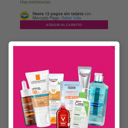
Hay existencias
Hasta 12 pagos sin tarjeta
con
Mercado Pago.
Saber más
AÑADIR AL CARRITO
×
DESCRIPCIÓN
INFORMACIÓN ADICIONAL
Crema nutritiva antiage y bio-reparadora, especialmente
diseñada para el uso de noche. Contiene Alistin y
Fosfolípidos de Soja. Fórmula ultra liviana que atenúa los
efectos del paso del tiempo en la piel, estimula las células
productoras de colágeno y restablece la elasticidad de la piel.
En 4 semanas se alisan y corrigen visiblemente las arrugas.
Rasgos descansados, piel firme, tersa y elástica.
Hipoalargénica.