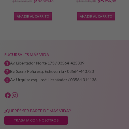
El
El
El
El
$
152.990,65
$
107.093,45
$
150.512,18
$
75.256,09
precio
precio
precio
precio
original
actual
original
actual
AÑADIR AL CARRITO
AÑADIR AL CARRITO
era:
es:
era:
es:
$152.990,65.
$107.093,45.
$150.512,18.
$75.256
SUCURSALES MÁS VIDA
Av. Libertador Norte 173 / 03564-425339
Bv. Saenz Peña esq. Echeverría / 03564-440723
Av. Urquiza esq. José Hernández / 03564 314136
¿QUERÉS SER PARTE DE MÁS VIDA?
TRABAJA CON NOSOTROS