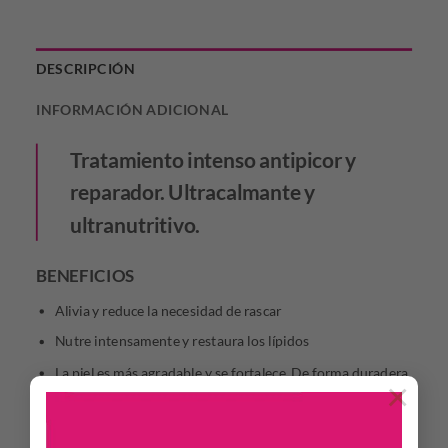
DESCRIPCIÓN
INFORMACIÓN ADICIONAL
Tratamiento intenso antipicor y
reparador. Ultracalmante y
ultranutritivo.
BENEFICIOS
Alivia y reduce la necesidad de rascar
Nutre intensamente y restaura los lípidos
La piel es más agradable y se fortalece. De forma duradera
×
Tolerancia muy buena – Textura no pegajosa, no grasa –
Absorción inmediata – Sin perfume