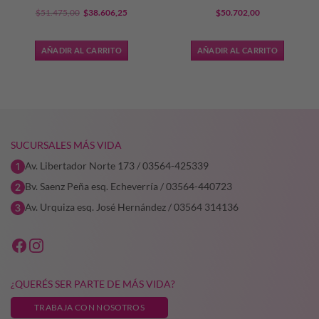
El
El
$
51.475,00
$
38.606,25
$
50.702,00
precio
precio
original
actual
AÑADIR AL CARRITO
AÑADIR AL CARRITO
era:
es:
5,50.
$51.475,00.
$38.606,25.
SUCURSALES MÁS VIDA
Av. Libertador Norte 173 / 03564-425339
Bv. Saenz Peña esq. Echeverría / 03564-440723
Av. Urquiza esq. José Hernández / 03564 314136
¿QUERÉS SER PARTE DE MÁS VIDA?
TRABAJA CON NOSOTROS