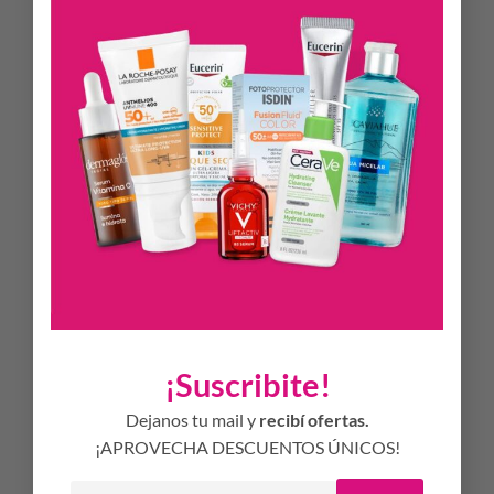
DESCRIPCIÓN
El exclusivo complejo
Lipigenium®
, compuesto por
biolípidos que se encuentran de forma natural en la
epidermis, reconstruye de forma duradera la barrera cutánea
al estimular la síntesis biológica de lípidos y proteínas que
forman el cemento intercorneocitario.
El agente dermatológico antiprurito PEA alivia rápidamente
el picor y reduce la necesidad de rascar.
La patente
Skin Barrier Therapy®
previene la adhesión de
bacterias que causan irritación incluso en las pieles más
secas.
MODO DE USO
¡Suscribite!
Una o dos veces al día
Dejanos tu mail y
recibí ofertas.
Aplicar sobre la piel limpia.
¡APROVECHA DESCUENTOS ÚNICOS!