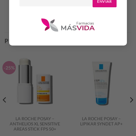
ENVIAR
Productos Relacionados
PRODUCTOS RELACIONADOS
-25%
LA ROCHE POSAY –
LA ROCHE POSAY –
ANTHELIOS XL SENSITIVE
LIPIKAR SYNDET AP+
AREAS STICK FPS 50+