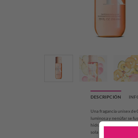
DESCRIPCIÓN
INF
Una fragancia unisex de 
luminosa y nenúfar se fus
hidratante deja la piel su
sola o mézclala con otra 