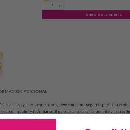
CALVIN KLEIN SHEER PEACH BODY MIST 236 ML canti
AÑADIR AL CARRITO
ORMACIÓN ADICIONAL
CK para pelo y cuerpo que te envuelve como una segunda piel. Una explos
iona con un almizcle ámbar sutil para crear un aroma radiante y fresco. Su
ave e hidratada.Revitalizante y fácil de llevar, es el complemento perfecto p
bruma perfumada de la colección para crear tu propia fragancia personal.