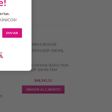
e!
ertas.
ÚNICOS!
ENVIAR
WOMAN S ROUGE SEDUCTION
EDP 100 ML FEM
$
48.341,13
AÑADIR AL CARRITO
US