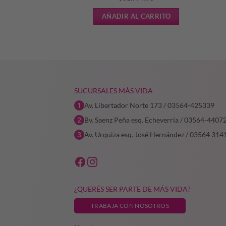
L CARRITO
AÑADIR AL CARRITO
SUCURSALES MÁS VIDA
Av. Libertador Norte 173 / 03564-425339
Bv. Saenz Peña esq. Echeverría / 03564-4407
Av. Urquiza esq. José Hernández / 03564 314
¿QUERÉS SER PARTE DE MÁS VIDA?
TRABAJA CON NOSOTROS