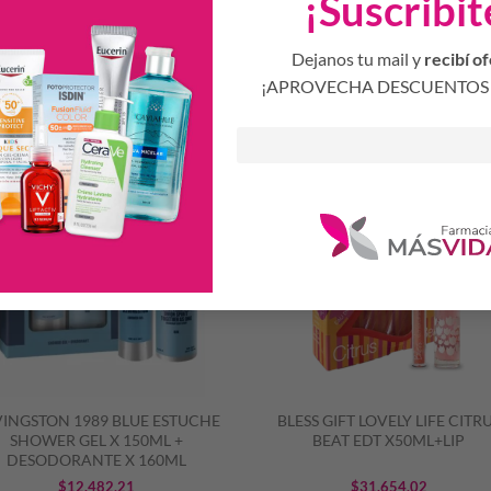
¡Suscribit
Dejanos tu mail y
recibí of
Productos Relacionados
¡APROVECHA DESCUENTOS 
S
INGSTON 1989 BLUE ESTUCHE
BLESS GIFT LOVELY LIFE CITR
SHOWER GEL X 150ML +
BEAT EDT X50ML+LIP
DESODORANTE X 160ML
$
12.482,21
$
31.654,02