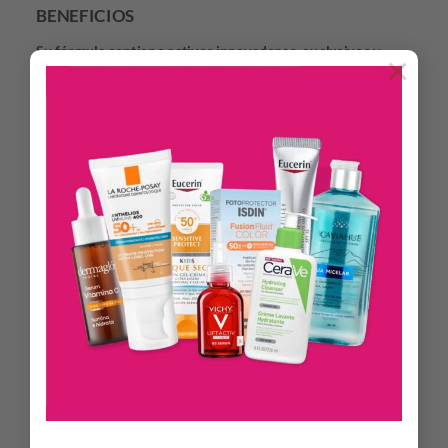
BENEFICIOS
Su fórmula contiene activos innovadores, exclusivos y
×
sinérgicos:
Cafeisilane® 2% que estimula la microcirculación y
atenúa bolsas y ojeras. Efecto anti-fatiga y anti-estrés.
Hyadisine® 1%, activo biotecnológico “Hyaluronic like”
que brinda un efecto de relleno inmediato.
Epidermosil® 3% que combina Silicio Orgánico con
ácido hialurónico de bajo peso molecular potenciado
con Ácido hialurónico 0,1% de alto peso molecular.
Esta asociación brinda un efecto lifiting inmediato y
duradero en arrugas periorbitales. Rellena, hidrata 24 hs y
suaviza bolsas y ojeras. Posee además un alto efecto
antioxidante gracias a nuestros exclusivos Polifenoles de
UVA.
MODO DE USO