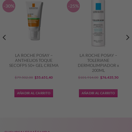
-30%
-25%
LA ROCHE POSAY –
LA ROCHE POSAY –
ANTHELIOS TOQUE
TOLERIANE
SECOFPS 50+ GEL CREMA
DERMOLIMPIADOR x
200ML
El
El
El
El
$
79.502,00
$
55.651,40
$
101.914,00
$
76.435,50
precio
precio
precio
precio
original
actual
original
actual
AÑADIR AL CARRITO
AÑADIR AL CARRITO
era:
es:
era:
es:
$79.502,00.
$55.651,40.
$101.914,00.
$76.435