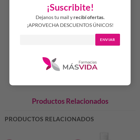
Aplicar Tenseur HA Ojos sobre la piel limpia y seca del
¡Suscribite!
contorno de ojos con suaves masajes ascendentes. Para
alcanzar efectividad máxima aplicar dos veces al día (mañana
Dejanos tu mail y
recibí ofertas.
y noche).
¡APROVECHA DESCUENTOS ÚNICOS!
ENVIAR
Hipoalergénico
Testeado oftalmológicamente
Productos Relacionados
PRODUCTOS RELACIONADOS