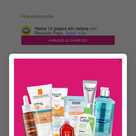
Hay existencias
Hasta 12 pagos sin tarjeta
con
Mercado Pago.
Saber más
AÑADIR AL CARRITO
×
DESCRIPCIÓN
Una base de maquillaje fresca, ligera y maleable de cobertura
alta para corregir y mejorar la textura y el color de la piel
grasa y con tendencia acneica. Esta fórmula camufla y
disimula las imperfecciones durante todo el día sin efecto
máscara.
Beneficios.
Reduce las imperfecciones un 49%, proporcionando una piel