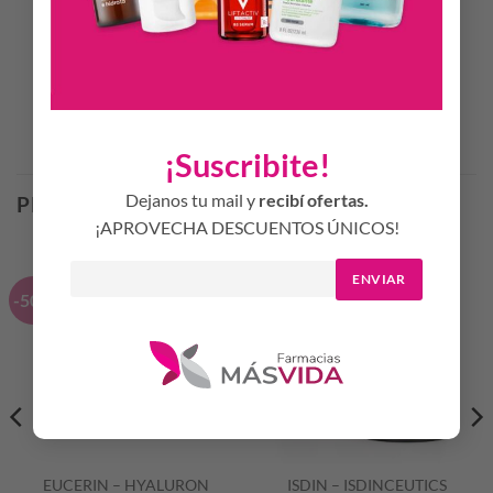
mate durante todo el día.
No Comedogénico.
Productos Relacionados
¡Suscribite!
Dejanos tu mail y
recibí ofertas.
PRODUCTOS RELACIONADOS
¡APROVECHA DESCUENTOS ÚNICOS!
ENVIAR
-50%
-20%
EUCERIN – HYALURON
ISDIN – ISDINCEUTICS