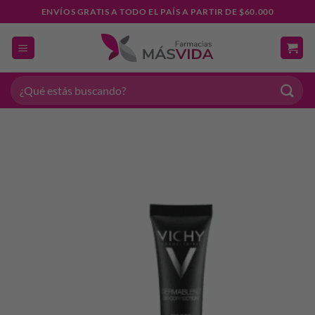
Saltar
ENVÍOS GRATIS A TODO EL PAÍS A PARTIR DE $60.000
al
contenido
Buscar
por: