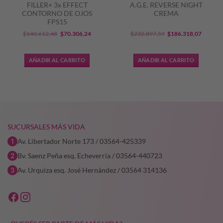
FILLER+ 3x EFFECT
A.G.E. REVERSE NIGHT
CONTORNO DE OJOS
CREMA
FPS15
El
El
El
El
$
140.612,48
$
70.306,24
$
232.897,59
$
186.318,07
precio
precio
precio
precio
original
actual
original
actual
AÑADIR AL CARRITO
AÑADIR AL CARRITO
era:
es:
era:
es:
$140.612,48.
$70.306,24.
$232.897,59.
$186.31
SUCURSALES MÁS VIDA
Av. Libertador Norte 173 / 03564-425339
Bv. Saenz Peña esq. Echeverría / 03564-440723
Av. Urquiza esq. José Hernández / 03564 314136