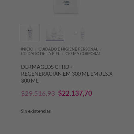
INICIO
/
CUIDADO E HIGIENE PERSONAL
/
CUIDADO DE LA PIEL
/
CREMA CORPORAL
DERMAGLOS C HID +
REGENERACIÀN EM 300 ML EMULS.X
300 ML
El
El
$
29.516,93
$
22.137,70
precio
precio
Sin existencias
original
actual
era:
es: