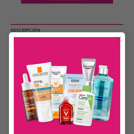
DESCRIPCIÓN
×
INFORMACIÓN ADICIONAL
La Emulsión Corporal Hidratación Profunda deja la piel
suave, elástica y saludable.
Su exclusiva formulación mantiene el equilibrio celular,
mejorando el nivel de hidratación de la piel, gracias a la acción
equilibrada de sus componentes.
No deja residuos grasos. Tipo de piel: Piel Seca.
Acción: Normaliza la piel seca. Previene el envejecimiento
prematuro de la piel.
Productos Relacionados