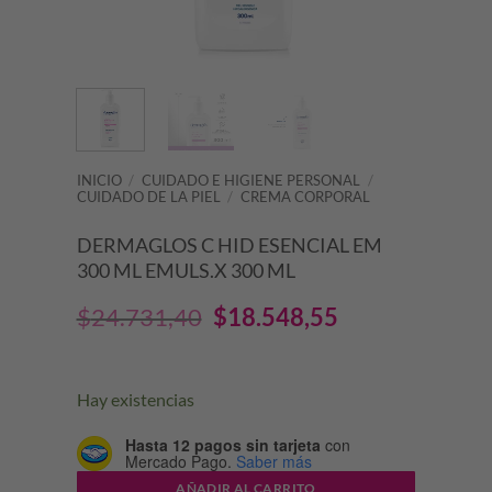
INICIO
/
CUIDADO E HIGIENE PERSONAL
/
CUIDADO DE LA PIEL
/
CREMA CORPORAL
DERMAGLOS C HID ESENCIAL EM
300 ML EMULS.X 300 ML
El
El
$
24.731,40
$
18.548,55
precio
precio
original
actual
Hay existencias
era:
es:
Hasta 12 pagos sin tarjeta
con
Mercado Pago.
Saber más
$24.731,40.
$18.548,55.
AÑADIR AL CARRITO