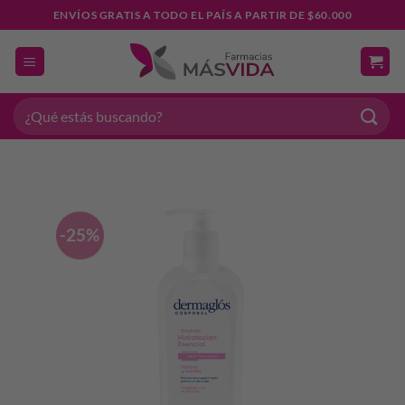
Saltar
ENVÍOS GRATIS A TODO EL PAÍS A PARTIR DE $60.000
al
contenido
Buscar
por:
-25%