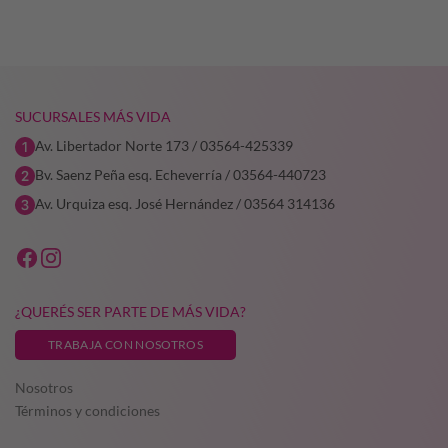
era:
es:
era:
es:
9,64.
$35.197,19.
$26.397,89.
$36.677,62.
$29.342,
SUCURSALES MÁS VIDA
Av. Libertador Norte 173 / 03564-425339
Bv. Saenz Peña esq. Echeverría / 03564-440723
Av. Urquiza esq. José Hernández / 03564 314136
¿QUERÉS SER PARTE DE MÁS VIDA?
TRABAJA CON NOSOTROS
Nosotros
Términos y condiciones