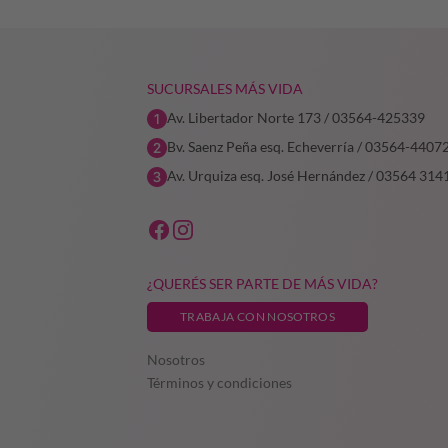
$140.612,48.
$70.306,24.
SUCURSALES MÁS VIDA
Av. Libertador Norte 173 / 03564-425339
Bv. Saenz Peña esq. Echeverría / 03564-4407
Av. Urquiza esq. José Hernández / 03564 314
¿QUERÉS SER PARTE DE MÁS VIDA?
TRABAJA CON NOSOTROS
Nosotros
Términos y condiciones