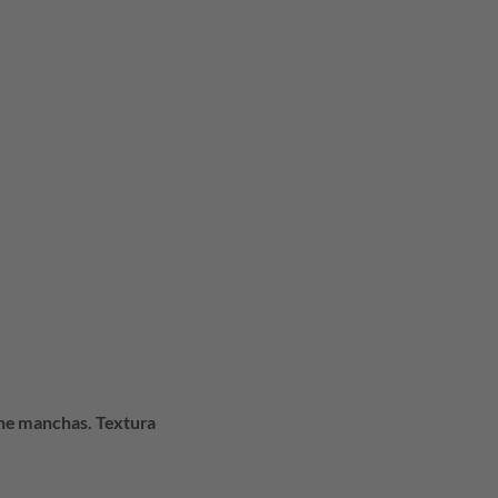
388,82.
ene manchas. Textura