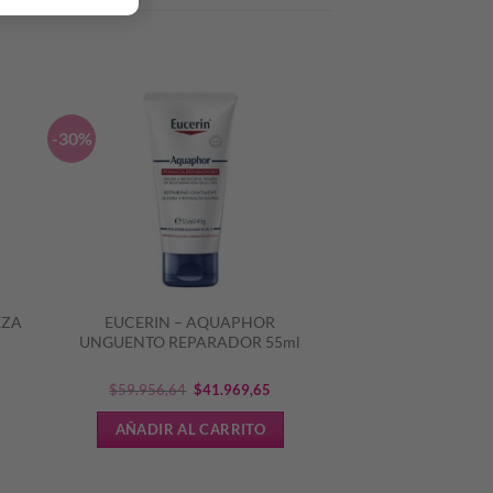
-30%
EZA
EUCERIN – AQUAPHOR
UNGUENTO REPARADOR 55ml
El
El
$
59.956,64
$
41.969,65
cio
precio
precio
AÑADIR AL CARRITO
ual
original
actual
era:
es: