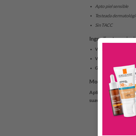
Apto piel sensible
Testeada dermatológ
Sin TACC
Ingredientes princi
Vitamina A:
estimula l
Vitamina E:
antioxidan
Glicerina:
ayuda a con
Modo de uso
Aplicar cada mañana so
suavemente con movimi