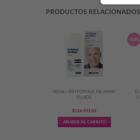
PRODUCTOS RELACIONADO
-50%
LURON FILLER+ 3x
ISDIN – ERYFOTONA AK-NMSC
E
ORNO DE OJOS
FLUIDE
F
S15
El
El
8
$
70.306,24
$
126.931,05
precio
precio
L CARRITO
AÑADIR AL CARRITO
original
actual
era:
es: