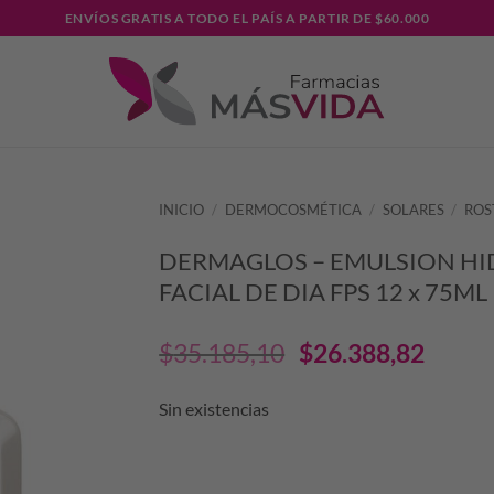
ENVÍOS GRATIS A TODO EL PAÍS A PARTIR DE $60.000
INICIO
/
DERMOCOSMÉTICA
/
SOLARES
/
ROS
DERMAGLOS – EMULSION H
FACIAL DE DIA FPS 12 x 75ML
El
El
$
35.185,10
$
26.388,82
precio
prec
Sin existencias
original
actu