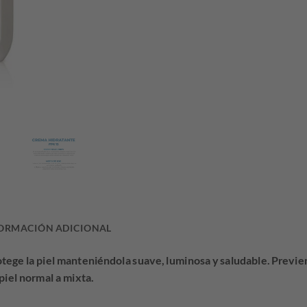
era:
es:
$35.185,10.
$26.
ORMACIÓN ADICIONAL
rotege la piel manteniéndola suave, luminosa y saludable. Previ
 piel normal a mixta.