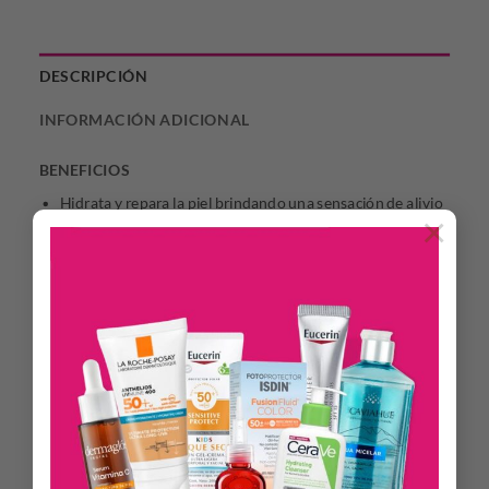
DESCRIPCIÓN
INFORMACIÓN ADICIONAL
BENEFICIOS
Hidrata y repara la piel brindando una sensación de alivio
×
y frescura.
Permite prolongar el bronceado.
Previene el envejecimiento prematuro de la piel.
La vitamina E brinda un efecto antioxidante y
antiinflamatorio.
La vitamina A normaliza la piel seca y deshidratada a
causa de la exposición solar.
El lactato de mentilo otorga la sensación de frescura.