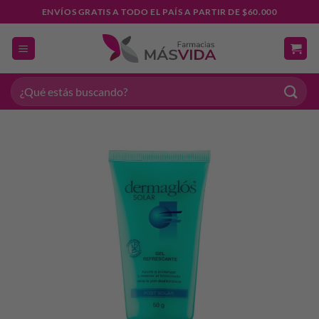
Saltar
ENVÍOS GRATIS A TODO EL PAÍS A PARTIR DE $60.000
al
contenido
Buscar
por: