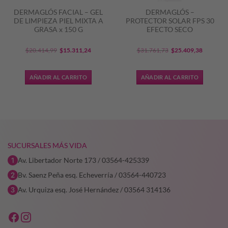
DERMAGLÓS FACIAL – GEL
DERMAGLÓS –
DE LIMPIEZA PIEL MIXTA A
PROTECTOR SOLAR FPS 30
GRASA x 150 G
EFECTO SECO
El
El
El
El
$
20.414,99
$
15.311,24
$
31.761,73
$
25.409,38
precio
precio
precio
precio
original
actual
original
actual
AÑADIR AL CARRITO
AÑADIR AL CARRITO
era:
es:
era:
es:
6,90.
$20.414,99.
$15.311,24.
$31.761,73.
$25.409,
SUCURSALES MÁS VIDA
Av. Libertador Norte 173 / 03564-425339
Bv. Saenz Peña esq. Echeverría / 03564-440723
Av. Urquiza esq. José Hernández / 03564 314136