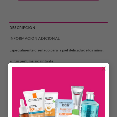
DESCRIPCIÓN
INFORMACIÓN ADICIONAL
Especialmente diseñado para la piel delicada de los niños:
Sin perfume, no irritante
×
Resistente al agua
Recomendado a partir de los 3 años
Ingredientes principales:
Vitamina E: efecto antioxidante y antiinflamatorio
Alantoína: acción queratolítica y regeneradora de la piel
Combinación de filtros solares, prevaleciendo los filtros