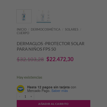
INICIO
/
DERMOCOSMÉTICA
/
SOLARES
/
CUERPO
DERMAGLOS -PROTECTOR SOLAR
PARA NIÑOS FPS 50
El
El
$
32.103,28
$
22.472,30
precio
precio
original
actual
Hay existencias
era:
es:
Hasta 12 pagos sin tarjeta
con
Mercado Pago.
Saber más
$32.103,28.
$22.472,30.
DERMAGLOS -PROTECTOR SOLAR PARA NIÑOS FPS 50 cantidad
AÑADIR AL CARRITO