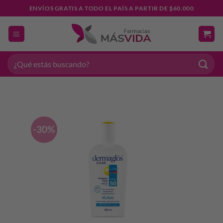
Saltar
ENVÍOS GRATIS A TODO EL PAÍS A PARTIR DE $60.000
al
contenido
Buscar
por:
-30%