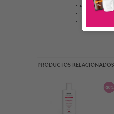
Evitar contorno de ojo
Clínica y dermatológi
Hipoalergénico.
PRODUCTOS RELACIONADO
-30%