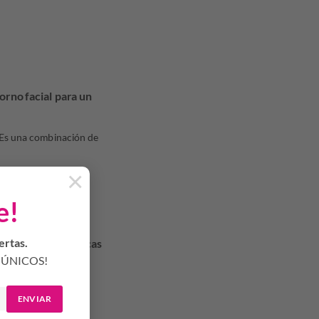
no facial para un
. Es una combinación de
×
e alto y bajo peso
e!
da para pieles secas
ertas.
ÚNICOS!
nizada.
ENVIAR