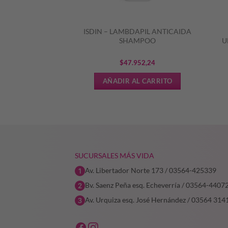
Y – LIPIKAR PAIN
ISDIN – LAMBDAPIL ANTICAIDA
GRAS
SHAMPOO
U
900,00
$
47.952,24
L CARRITO
AÑADIR AL CARRITO
SUCURSALES MÁS VIDA
Av. Libertador Norte 173 / 03564-425339
Bv. Saenz Peña esq. Echeverría / 03564-4407
Av. Urquiza esq. José Hernández / 03564 314