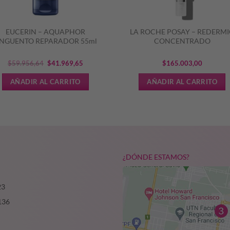
EUCERIN – AQUAPHOR
LA ROCHE POSAY – REDERM
NGUENTO REPARADOR 55ml
CONCENTRADO
El
El
$
59.956,64
$
41.969,65
$
165.003,00
precio
precio
AÑADIR AL CARRITO
AÑADIR AL CARRITO
original
actual
era:
es:
$59.956,64.
$41.969,65.
¿DÓNDE ESTAMOS?
23
136