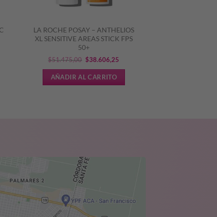
IC
LA ROCHE POSAY – ANTHELIOS
XL SENSITIVE AREAS STICK FPS
50+
El
El
$
51.475,00
$
38.606,25
precio
precio
AÑADIR AL CARRITO
original
actual
era:
es:
$51.475,00.
$38.606,25.