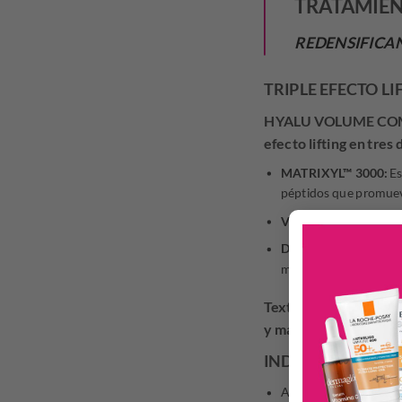
TRATAMIEN
REDENSIFICA
TRIPLE EFECTO LI
HYALU VOLUME COMPLEX
efecto lifting en tres
MATRIXYL™ 3000:
Es
péptidos que promueven
VITAMINA B5:
Restau
Dúo de ácidos hialuró
molecular para rellena
Textura enriquecida 
y maduras. Con el uso 
INDICACIONES
Aplicar por la mañana s