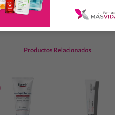
s.
camente testeado.
Productos Relacionados
S