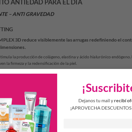
TO ANTIEDAD PARA EL DÍA
NTE – ANTI GRAVEDAD
FTING
 3D reduce visiblemente las arrugas redefiniendo el contor
 dimensiones.
timula la producción de colágeno, elastina y ácido hialurónico endógeno
 la firmeza y la redensificación de la piel.
ra la barrera cutánea. Mejora la resistencia y elasticidad de la piel.
nicos:
Efecto filler y ultra hidratación. Combina ÁCIDO HIALURÓNICO d
¡Suscribit
r la piel tanto en la superficie como en la profundidad.
con OMEGA MAX™. No grasa ni pegajosa. Exclusivamente diseña
Dejanos tu mail y
recibí of
¡APROVECHA DESCUENTOS 
regular, la piel del rostro lucirá radiante, rejuvenecida y volumi
obre la piel limpia del rostro, cuello y escote.