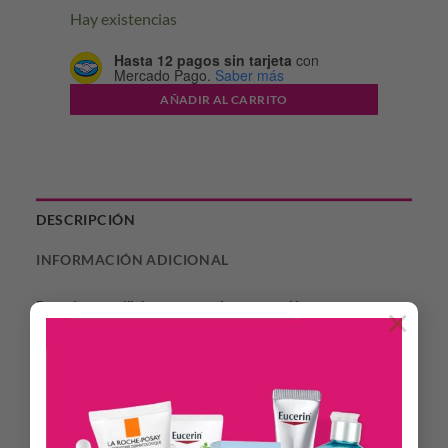
Hay existencias
Hasta 12 pagos sin tarjeta
con
Mercado Pago.
Saber más
AÑADIR AL CARRITO
DESCRIPCIÓN
INFORMACIÓN ADICIONAL
Base de maquillaje con muy alta protección
×
Lucí una piel impecable y protegida con Coverage SPF 50+,
la base de maquillaje con una muy alta protección frente a
la radiación UVB/UVA y la luz azul. Con A.G.E. Protect
Active, ayuda a ralentizar el proceso de glicación en la piel,
reduciendo arrugas y las líneas de expresión para un rostro
visiblemente más joven.