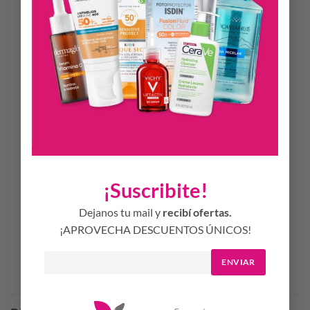
– Muy alta protección: Aporta una muy alta protección SPF
50+ y PA++++ frente a la radiación UVB y UVA, y
protección adicional frente a la luz azul.
– Acción antiedad: Con A.G.E. Protect Active, ayuda a
retrasar los productos finales de la glicación avanzada
(AGE); reduce arrugas y líneas de expresión y mejora la
firmeza y elasticidad de la piel.
– Cobertura modulable: Con Full Blend Technology,
proporciona una cobertura modulable para un acabado
natural, ligero y uniforme.
¡Suscribite!
– Oil control: Ayuda a controlar el exceso de grasa para una
piel sin brillos
Dejanos tu mail y
recibí ofertas.
¡APROVECHA DESCUENTOS ÚNICOS!
ENVIAR
Productos Relacionados