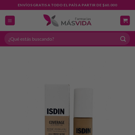
Saltar
ENVÍOS GRATIS A TODO EL PAÍS A PARTIR DE $60.000
al
contenido
Buscar
por: