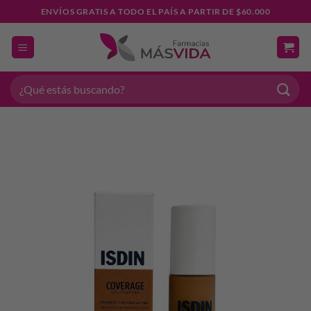
Saltar
ENVÍOS GRATIS A TODO EL PAÍS A PARTIR DE $60.000
al
contenido
Buscar
por: