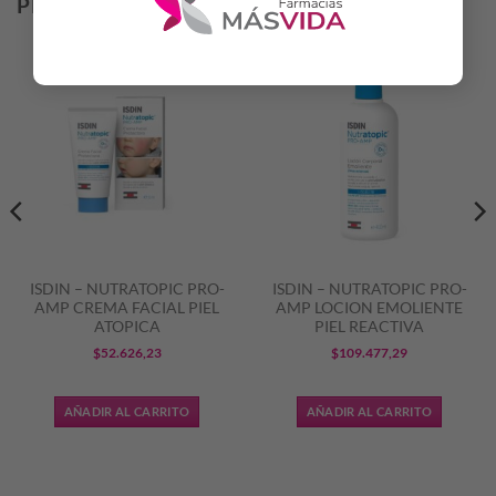
PRODUCTOS RELACIONADOS
ISDIN – NUTRATOPIC PRO-
ISDIN – NUTRATOPIC PRO-
AMP CREMA FACIAL PIEL
AMP LOCION EMOLIENTE
ATOPICA
PIEL REACTIVA
$
52.626,23
$
109.477,29
AÑADIR AL CARRITO
AÑADIR AL CARRITO