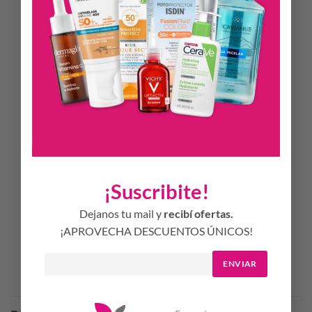
– Muy alta protección: Aporta una muy alta protección SPF
50+ y PA++++ frente a la radiación UVB y UVA, y
protección adicional frente a la luz azul.
– Acción antiedad: Con A.G.E. Protect Active, ayuda a
retrasar los productos finales de la glicación avanzada
(AGE); reduce arrugas y líneas de expresión y mejora la
firmeza y elasticidad de la piel.
– Cobertura modulable: Con Full Blend Technology,
proporciona una cobertura modulable para un acabado
natural, ligero y uniforme.
¡Suscribite!
– Oil control: Ayuda a controlar el exceso de grasa para una
piel sin brillos
Dejanos tu mail y
recibí ofertas.
¡APROVECHA DESCUENTOS ÚNICOS!
ENVIAR
Productos Relacionados