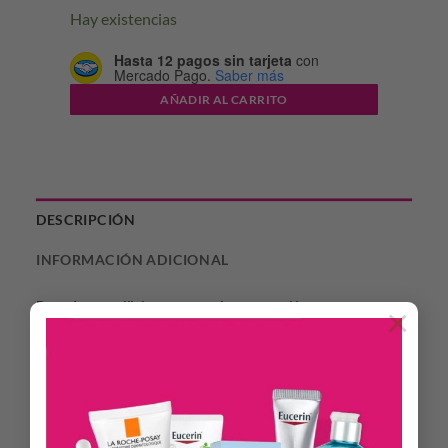
Hay existencias
Hasta 12 pagos sin tarjeta
con
Mercado Pago.
Saber más
AÑADIR AL CARRITO
DESCRIPCIÓN
INFORMACIÓN ADICIONAL
Base de maquillaje con muy alta protección
×
Lucí una piel impecable y protegida con Coverage SPF 50+,
la base de maquillaje con una muy alta protección frente a
la radiación UVB/UVA y la luz azul. Con A.G.E. Protect
Active, ayuda a ralentizar el proceso de glicación en la piel,
reduciendo arrugas y las líneas de expresión para un rostro
visiblemente más joven.