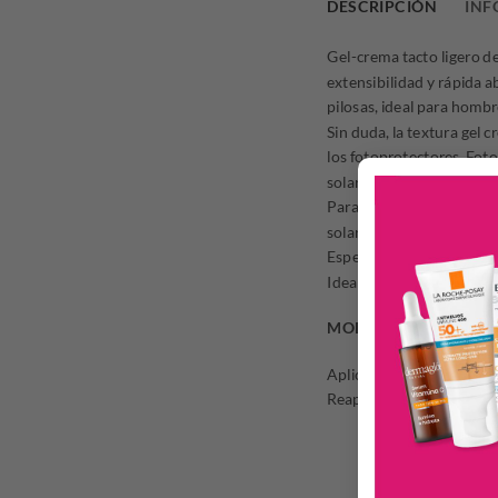
DESCRIPCIÓN
INF
Gel-crema tacto ligero de
extensibilidad y rápida a
pilosas, ideal para hombr
Sin duda, la textura gel 
los fotoprotectores. Foto
solar es menor.
Para pieles normales y gr
solares, manchas pigmenta
Especial para pieles muy 
Ideal para aplicar a diari
MODO DE USO
Aplicar generosamente Fot
Reaplicar cada dos horas 