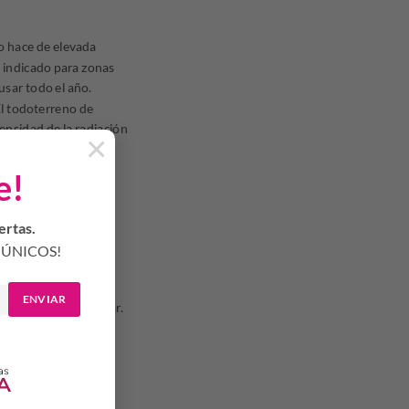
lo hace de elevada
e indicado para zonas
usar todo el año.
El todoterreno de
tensidad de la radiación
×
e!
 al sol.
ertas.
ÚNICOS!
ENVIAR
e la exposición solar.