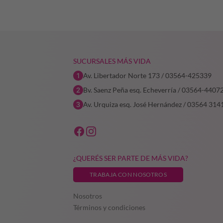
era:
es:
era:
es:
$152.990,65.
$107.093,45.
$232.897,59.
$186.318,07.
SUCURSALES MÁS VIDA
Av. Libertador Norte 173 / 03564-425339
Bv. Saenz Peña esq. Echeverría / 03564-4407
Av. Urquiza esq. José Hernández / 03564 314
¿QUERÉS SER PARTE DE MÁS VIDA?
TRABAJA CON NOSOTROS
Nosotros
Términos y condiciones