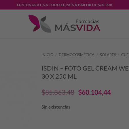
ENVÍOS GRATIS A TODO EL PAÍS A PARTIR DE $60.000
INICIO
/
DERMOCOSMÉTICA
/
SOLARES
/
CUE
ISDIN – FOTO GEL CREAM WE
30 X 250 ML
El
El
$
85.863,48
$
60.104,44
precio
prec
Sin existencias
original
actu