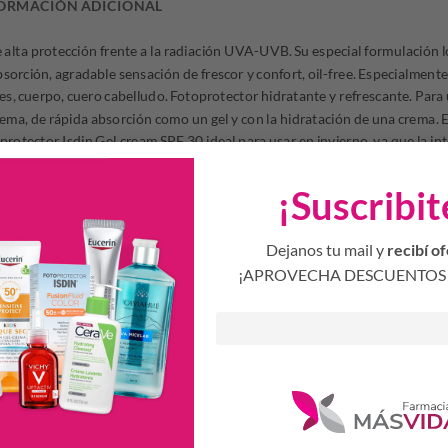
ORMACIÓN ADICIONAL
 alta protección frente a la radiación UVA-UVB. Su especial formulación 
bsorción, agradable sensación de frescor y confort, oil-free. Especialment
es, cuerpo, cuero cabelludo. Fotoprotector hidratante y refrescante. Para 
crema, de rápida absorción como un gel y con la hidratación de una crema. 
protector Isdin Gel cream SPF 30 ideal para usar en invierno, ya que la in
asas ideal para usar todo el año, alergias
¡Suscribit
rias, envejecimiento prematuro de la piel y alteraciones cutáneas debidas
intolerantes.
Dejanos tu mail y
recibí of
o en zonas pilosas, cuero cabelludo o cuerpo.
¡APROVECHA DESCUENTOS 
oprotector Isdin Gel-crema sobre la piel limpia y seca media hora antes d
si fuese necesario.