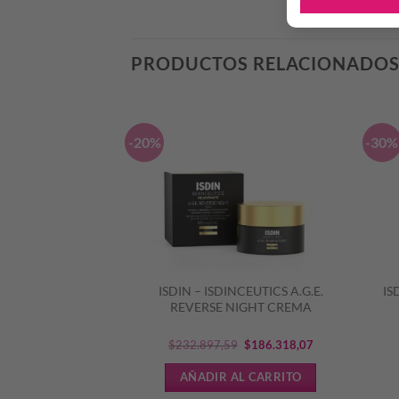
PRODUCTOS RELACIONADO
-20%
-30%
 – ISDINCEUTICS
ISDIN – ISDINCEUTICS A.G.E.
IS
SERUM 30ML
REVERSE NIGHT CREMA
El
El
El
El
5
$
107.093,45
$
232.897,59
$
186.318,07
precio
precio
precio
precio
L CARRITO
AÑADIR AL CARRITO
original
actual
original
actual