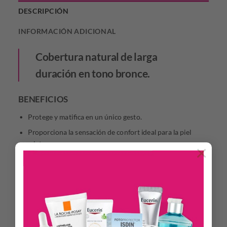
DESCRIPCIÓN
INFORMACIÓN ADICIONAL
Cobertura natural de larga
duración en tono bronce.
BENEFICIOS
Protege y matifica en un único gesto.
Proporciona la sensación de confort ideal para la piel
mixta y grasa.
×
Apto para piel atópica y piel sensible.
Unifica el tono de piel aportando un tono natural que
difumina las imperfecciones.
Matificante.
Ofrece una cobertura de larga duración