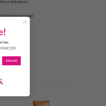
ifica e hidrata en
lar Solution la mejor
×
e!
.
ertas.
ÚNICOS!
ENVIAR