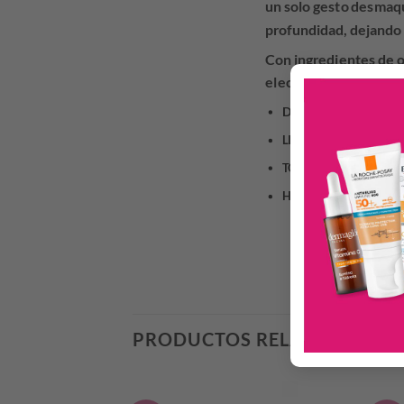
un solo gesto desmaqui
profundidad, dejando 
Con ingredientes de o
elección para comenzar
DESMAQUILLA:
Reti
Con un sólo ge
LIMPIA:
Reduce el t
TONIFICA:
Su base acuo
HIDRATA:
PRODUCTOS RELACIONADO