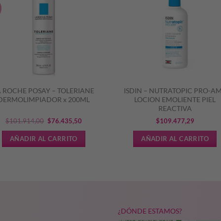
A ROCHE POSAY – TOLERIANE
ISDIN – NUTRATOPIC PRO-A
DERMOLIMPIADOR x 200ML
LOCION EMOLIENTE PIEL
REACTIVA
El
El
$
101.914,00
$
76.435,50
$
109.477,29
precio
precio
AÑADIR AL CARRITO
AÑADIR AL CARRITO
original
actual
era:
es:
$101.914,00.
$76.435,50.
¿DÓNDE ESTAMOS?