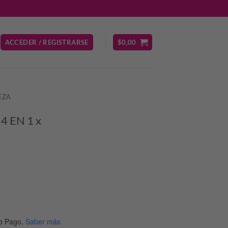
ACCEDER / REGISTRARSE
$
0,00
EZA
4 EN 1 x
o Pago.
Saber más