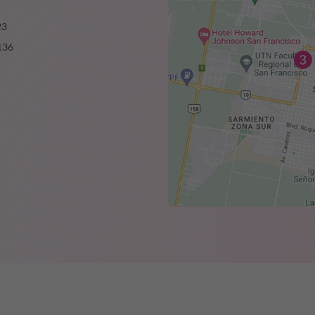
23
136