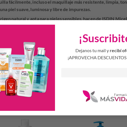
lla fácilmente, incluso el maquillaje más resistente, limpia, ton
una piel suave, luminosa y libre de impurezas.
rigen natural y apta para pieles sensibles, hacen de ISDIN Micel
 cualquier rutina de cuidado de la piel.
¡Suscribit
ra todas las impurezas y trazas de maquillaje de una forma suave.
sto limpia en profundidad cualquier tipo de piel, incluso las más sensibles
Dejanos tu mail y
recibí of
amaño del poro, dejando una piel notablemente más uniforme.
¡APROVECHA DESCUENTOS 
sa y sus ingredientes naturales favorecen una hidratación.
Productos Relacionados
S