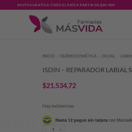
ENVÍOS GRATIS A TODO EL PAÍS A PARTIR DE $60.000
INICIO
/
DERMOCOSMÉTICA
/
FACIAL
/
LABIO
ISDIN – REPARADOR LABIAL 
$
21.534,72
Hay existencias
Hasta 12 pagos sin tarjeta
con Mercad
ISDIN - REPARADOR LABIAL STICK cantidad