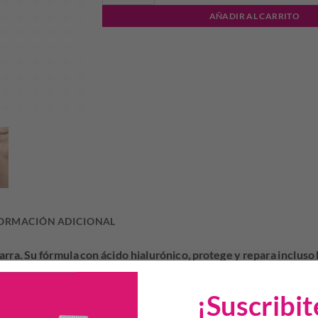
AÑADIR AL CARRITO
ORMACIÓN ADICIONAL
rra. Su fórmula con ácido hialurónico, protege y repara incluso 
acilita la aplicación tantas veces como se necesite. Probado de
¡Suscribit