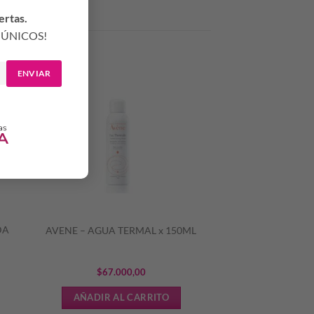
ertas.
ÚNICOS!
ENVIAR
DA
AVENE – AGUA TERMAL x 150ML
$
67.000,00
AÑADIR AL CARRITO