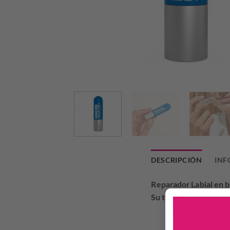
DESCRIPCIÓN
INF
Reparador Labial en ba
Su textura en barra f