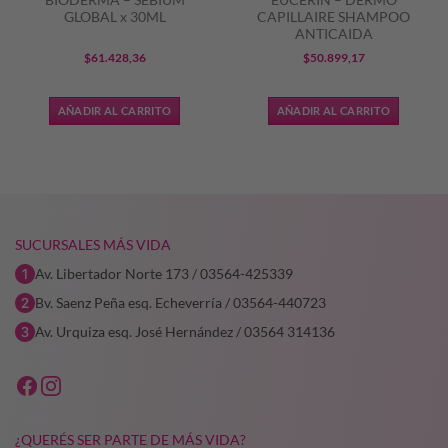
GLOBAL x 30ML
CAPILLAIRE SHAMPOO
ANTICAIDA
$
61.428,36
$
50.899,17
AÑADIR AL CARRITO
AÑADIR AL CARRITO
6,25.
SUCURSALES MÁS VIDA
Av. Libertador Norte 173 / 03564-425339
Bv. Saenz Peña esq. Echeverría / 03564-440723
Av. Urquiza esq. José Hernández / 03564 314136
¿QUERÉS SER PARTE DE MÁS VIDA?