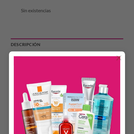
Sin existencias
DESCRIPCIÓN
×
INFORMACIÓN ADICIONAL
Seis veces más concentrado en extracto esencial de Olivo que
el shampoo, el serum sin enjuague revitaliza el cuero
cabelludo e inyecta materia en la fibra capilar. Devuelve al
cabello densidad, vitalidad y grosor y aporta bienestar al
cuero cabelludo.
Cabellos con pérdida de densidad
CABELLO:
ACTIVO NATURAL: Extracto esencial de Olivo, cultivado
en las tierras del Peloponeso, en Grecia, bajo el sol del
Mediterráneo.