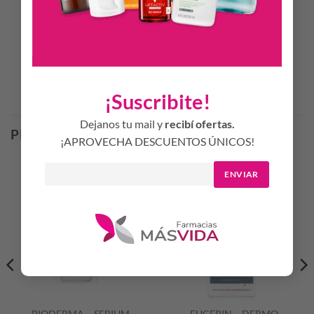
Productos Relacionados
¡Suscribite!
Dejanos tu mail y
recibí ofertas.
PRODUCTOS RELACIONADOS
¡APROVECHA DESCUENTOS ÚNICOS!
ENVIAR
BIODERMA – SEBIUM
EUCERIN – DERMO