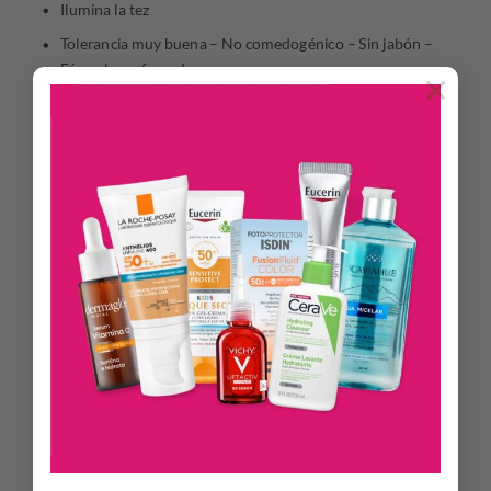
Ilumina la tez
Tolerancia muy buena – No comedogénico – Sin jabón –
Fórmula perfumada
×
DESCRIPCIÓN
El gel exfoliante Sébium es el único exfoliante que
perfecciona la textura de la piel, cierra los poros e ilumina la
tez, a la vez que previene la formación de imperfecciones
gracias al complejo patentado
Fluidactiv™
, que regula la
calidad biológica del sebo.
Las microperlas, reforzadas por ingredientes activos
queratolíticos (ácido glicólico y salicílico), actúan de forma
mecánica sobre los granos y puntos negros. Aceleran la
eliminación de impurezas y promueven la renovación celular.
El gel exfoliante Sébium, formulado con agentes limpiadores
conocidos por su eficacia y suavidad, se tolera muy bien.
MODO DE USO