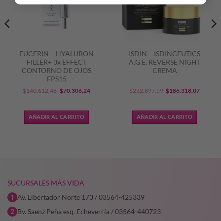
EUCERIN – HYALURON
ISDIN – ISDINCEUTICS
FILLER+ 3x EFFECT
A.G.E. REVERSE NIGHT
CONTORNO DE OJOS
CREMA
FPS15
El
El
El
El
$
140.612,48
$
70.306,24
$
232.897,59
$
186.318,07
precio
precio
precio
precio
original
actual
original
actual
AÑADIR AL CARRITO
AÑADIR AL CARRITO
era:
es:
era:
es:
$140.612,48.
$70.306,24.
$232.897,59.
$186.31
SUCURSALES MÁS VIDA
Av. Libertador Norte 173 / 03564-425339
Bv. Saenz Peña esq. Echeverría / 03564-440723