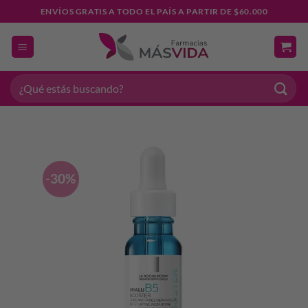
Saltar
ENVÍOS GRATIS A TODO EL PAÍS A PARTIR DE $60.000
al
contenido
Buscar
por:
-30%