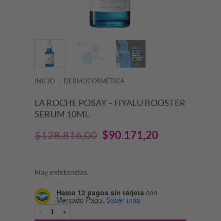
INICIO
/
DERMOCOSMÉTICA
LA ROCHE POSAY – HYALU BOOSTER
SERUM 10ML
El
El
$
128.816,00
$
90.171,20
precio
precio
original
actual
Hay existencias
era:
es:
Hasta 12 pagos sin tarjeta
con
Mercado Pago.
Saber más
$128.816,00.
$90.171,20.
LA ROCHE POSAY - HYALU BOOSTER SERUM 10ML cantidad