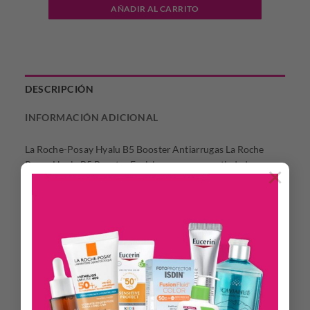
AÑADIR AL CARRITO
DESCRIPCIÓN
INFORMACIÓN ADICIONAL
La Roche-Posay Hyalu B5 Booster Antiarrugas La Roche
Posay Hyalu B5 Booster Facial es un serum antiedad con una
×
formulación concentrada que proporciona un efecto lifting
instantáneo. Diseñado para combatir arrugas, pérdida de
volumen y falta de tonicidad, este serum es apto incluso para
pieles sensibles.
Su potente fórmula no solo rellena las arrugas, sino que
también mejora la elasticidad y la firmeza de la piel,
ofreciendo resultados visibles en tan solo una hora.