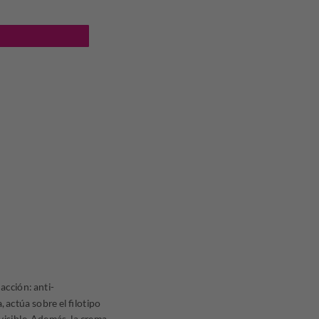
cantidad
.
.776,30.
acción: anti-
 actúa sobre el filotipo
visible. Además, la crema