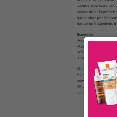
matifica al instante, pro
marcas de las imperfecci
que perdura por 24 horas,
buscan un tratamiento int
Beneficios
-Reduce las imperfeccion
-Atenúa visiblemente las
-Matifica la piel y unific
-Proporciona confort e h
Modo de uso
Aplicá una pequeña canti
movimientos circulares 
del uso de Effaclar Gel 
cuidado diurna como noc