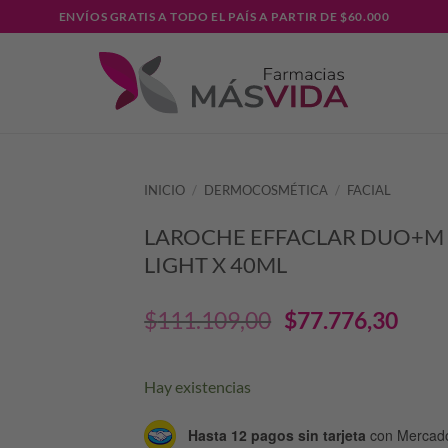
ENVÍOS GRATIS A TODO EL PAÍS A PARTIR DE $60.000
INICIO
/
DERMOCOSMÉTICA
/
FACIAL
LAROCHE EFFACLAR DUO+M 
LIGHT X 40ML
El
El
$
111.109,00
$
77.776,30
precio
pre
Hay existencias
original
act
Hasta 12 pagos sin tarjeta
con Mercad