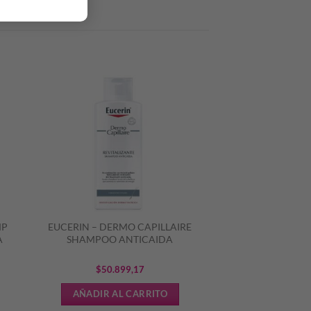
MP
EUCERIN – DERMO CAPILLAIRE
A
SHAMPOO ANTICAIDA
$
50.899,17
AÑADIR AL CARRITO