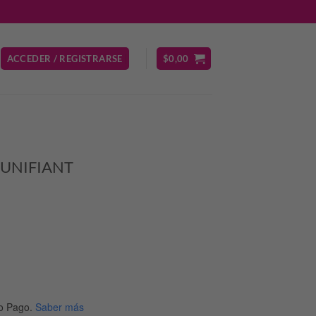
ACCEDER / REGISTRARSE
$
0,00
UNIFIANT
cio
ual
o Pago.
Saber más