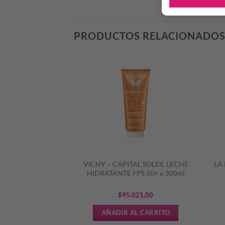
PRODUCTOS RELACIONADO
SENSIBIO H20 X
VICHY – CAPITAL SOLEIL LECHE
LA
0ml
HIDRATANTE FPS 50+ x 300ml
647,67
$
95.021,00
L CARRITO
AÑADIR AL CARRITO