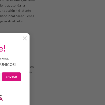
ientras atenúa las
 una acción hidratante
aliado ideal para quienes
eneral del cutis.
×
e!
ertas.
ÚNICOS!
. Masajeá suavemente en
referiblemente después
ENVIAR
o en la rutina de