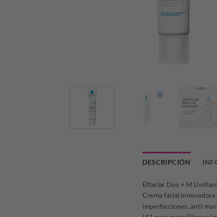
DESCRIPCIÓN
INF
Effaclar Duo + M Unifiant
Crema facial innovadora d
imperfecciones, anti-marc
IA1 para reequilibrar el 