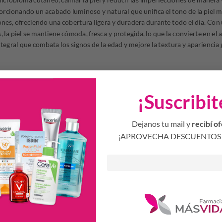
porcionando un acabado luminoso y natural que unifica el tono de la piel m
ones, ofreciendo una cobertura ligera y duradera durante todo el día. Con
 la piel se mantiene cómoda, fresca y protegida, lo que la convierte en el 
egral que combata los signos de la edad y mejore la textura y apariencia g
es y reequilibra el microbioma cutáneo
 marcas y manchas del acné
¡Suscribit
a el tono para un acabado radiante
idratacion prolongada sin sensación grasa
Dejanos tu mail y
recibí of
¡APROVECHA DESCUENTOS 
dad de producto sobre el rostro limpio, evitando el contorno de los ojos
ascendentes hasta que se absorba completamente. Utilizá diariamente, p
Limpiador Purificante+M, para maximizar los resultados. Recomendado tant
turna.