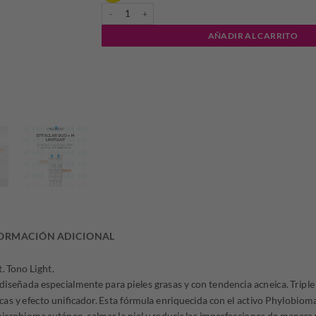
LAROCHE EFFACLAR DUO+M UNIFIANT LIGHT X 40ML 
era:
es:
AÑADIR AL CARRITO
$111.109,00
$77
ORMACIÓN ADICIONAL
. Tono Light.
iseñada especialmente para pieles grasas y con tendencia acneica. Triple 
as y efecto unificador. Esta fórmula enriquecida con el activo Phylobioma,
microbioma cutáneo, calmar la piel y reducir las imperfecciones de manera 