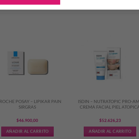
Productos Relacionados
S
 ROCHE POSAY – LIPIKAR PAIN
ISDIN – NUTRATOPIC PRO-A
SIRGRAS
CREMA FACIAL PIEL ATOPIC
$
46.900,00
$
52.626,23
AÑADIR AL CARRITO
AÑADIR AL CARRITO