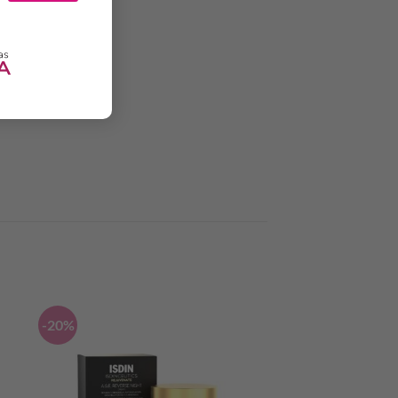
dos, rociar el spray
rlos. Se recomienda
-20%