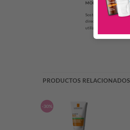
MODO DE USO
Sostener el envase aprox
directamente sobre su su
utilizarlo 2 a 3 veces por 
PRODUCTOS RELACIONADO
-30%