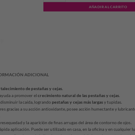
AÑADIR AL CARRITO
ORMACIÓN ADICIONAL
rtalecimiento de pestañas y cejas
.
, ayuda a promover el
crecimiento natural de las pestañas y cejas
.
disminuir la caída, logrando
pestañas y cejas más largas
y tupidas.
res gracias a su acción antioxidante, posee acción humectante y lubricant
.
 resequedad y la aparición de finas arrugas del área de contorno de ojos.
rápida aplicación. Puede ser utilizado en casa, en la oficina y en cualquier l