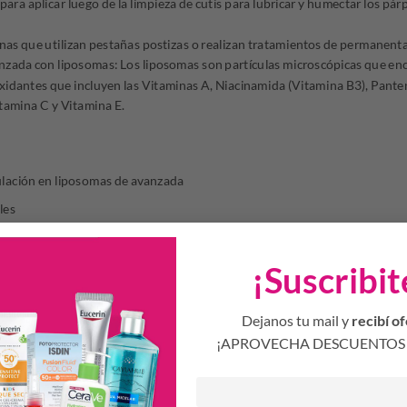
a aplicar luego de la limpieza de cutis para lubricar y humectar los párp
onas que utilizan pestañas postizas o realizan tratamientos de permanent
nzada con liposomas: Los liposomas son partículas microscópicas que en
ioxidantes que incluyen las Vitaminas A, Niacinamida (Vitamina B3), Pante
itamina C y Vitamina E.
ulación en liposomas de avanzada
les
¡Suscribit
o natural de pestañas y cejas
Dejanos tu mail y
recibí of
inuir la caída, logrando cejas y persañas más largas y tupidas
¡APROVECHA DESCUENTOS 
testeado
l maquillaje