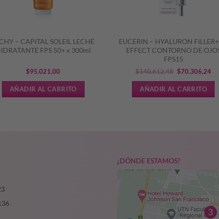
CHY – CAPITAL SOLEIL LECHE
EUCERIN – HYALURON FILLER+
IDRATANTE FPS 50+ x 300ml
EFFECT CONTORNO DE OJO
FPS15
El
El
$
95.021,00
$
140.612,48
$
70.306,24
precio
pr
AÑADIR AL CARRITO
AÑADIR AL CARRITO
original
ac
era:
es:
$140.612,48.
$7
¿DÓNDE ESTAMOS?
23
136