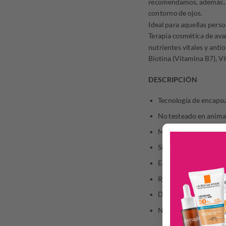
recomendamos, además, par
contorno de ojos.
Ideal para aquellas pers
Terapia cosmética de ava
nutrientes vitales y ant
Biotina (Vitamina B7), V
DESCRIPCIÓN
Tecnología de encaps
No testeado en anima
Mineral oil free
Sin petrolatos
Estimula el crecimient
Refuerza, ayuda a dism
Dermatológicamente 
No remueve ni corre e