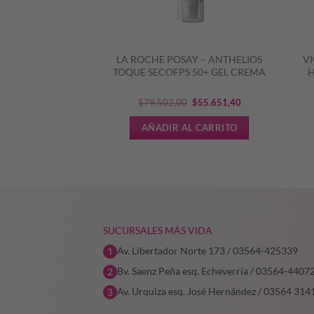
AY – TOLERIANE
LA ROCHE POSAY – ANTHELIOS
VI
ADOR x 200ML
TOQUE SECOFPS 50+ GEL CREMA
H
El
El
El
El
0
$
76.435,50
$
79.502,00
$
55.651,40
precio
precio
precio
precio
L CARRITO
AÑADIR AL CARRITO
original
actual
original
actual
era:
es:
era:
es:
$101.914,00.
$76.435,50.
$79.502,00.
$55.651,40.
SUCURSALES MÁS VIDA
Av. Libertador Norte 173 / 03564-425339
Bv. Saenz Peña esq. Echeverría / 03564-4407
Av. Urquiza esq. José Hernández / 03564 314