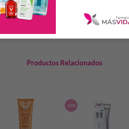
imadamente de 15 a 20cm de distancia de los ojos y con los párpados cerra
perficie. Mantener los párpados cerrados durante unos 5 segundos y abri
día.
Productos Relacionados
S
-50%