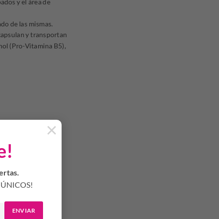
ados y el área de
ado de las mismas.
capsulan y transportan
nol (Pro-Vitamina B5),
×
e!
ertas.
ÚNICOS!
ENVIAR