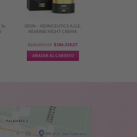
 3x
ISDIN – ISDINCEUTICS A.G.E.
S
REVERSE NIGHT CREMA
El
El
$
232.897,59
$
186.318,07
ecio
precio
precio
AÑADIR AL CARRITO
tual
original
actual
era:
es:
0.306,24.
$232.897,59.
$186.318,07.