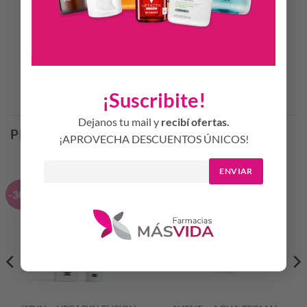
Aprobado bajo normas colipa
No testeado en animales
Productos Relacionados
¡Suscribite!
Dejanos tu mail y
recibí ofertas.
PRODUCTOS RELACIONADOS
¡APROVECHA DESCUENTOS ÚNICOS!
ENVIAR
-30%