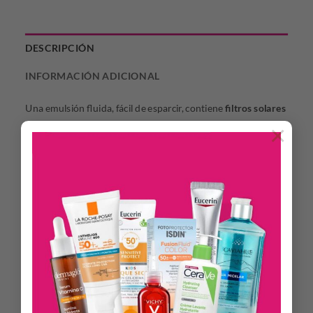
DESCRIPCIÓN
INFORMACIÓN ADICIONAL
Una emulsión fluida, fácil de esparcir, contiene
filtros solares
fotoestables
de amplio espectro contra los rayos UVB/UVA.
×
Su fórmula hidratante con Vitaminas A y E ayuda a
prevenir
los efectos del daño solar
, mejorando la elasticidad y
suavidad de la piel.
DESCRIPCIÓN
Rápida absorción
Libre de aceites y parabenos
Hipoalergénica
Dermatológicamente testeada