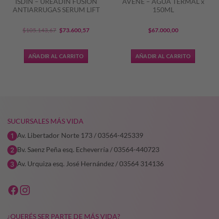
ISDIN – UREADIN FUSION
AVENE – AGUA TERMAL x
ANTIARRUGAS SERUM LIFT
150ML
El
El
$
105.143,67
$
73.600,57
$
67.000,00
precio
precio
original
actual
AÑADIR AL CARRITO
AÑADIR AL CARRITO
era:
es:
$105.143,67.
$73.600,57.
SUCURSALES MÁS VIDA
Av. Libertador Norte 173 / 03564-425339
Bv. Saenz Peña esq. Echeverría / 03564-440723
Av. Urquiza esq. José Hernández / 03564 314136
¿QUERÉS SER PARTE DE MÁS VIDA?