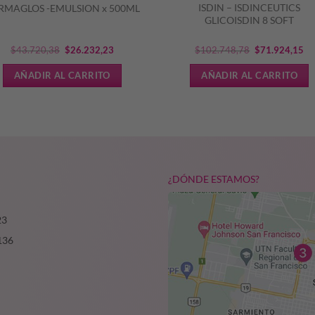
ISDIN – ISDINCEUTICS
RMAGLOS -EMULSION x 500ML
GLICOISDIN 8 SOFT
El
El
El
El
$
43.720,38
$
26.232,23
$
102.748,78
$
71.924,15
precio
precio
precio
pr
AÑADIR AL CARRITO
AÑADIR AL CARRITO
original
actual
original
ac
era:
es:
era:
es:
$43.720,38.
$26.232,23.
$102.748,78.
$7
¿DÓNDE ESTAMOS?
23
136