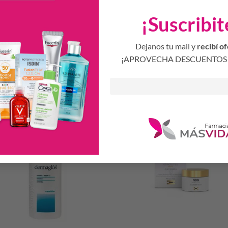
ost antioxidante e hidratante, para revertir los daños causados por el so
mponentes como el Ácido Hialurónico, que hidrata profundamente durante 1
¡Suscribit
anchas causadas por el sol, y Vitaminas C y E, que funcionan como antioxid
Dejanos tu mail y
recibí of
¡APROVECHA DESCUENTOS 
Productos Relacionados
S
-30%