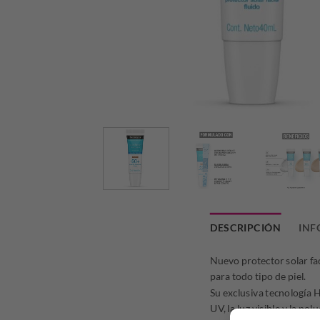
DESCRIPCIÓN
INF
Nuevo protector solar 
para todo tipo de piel.
Su exclusiva tecnología 
UV, la luz visible y la polu