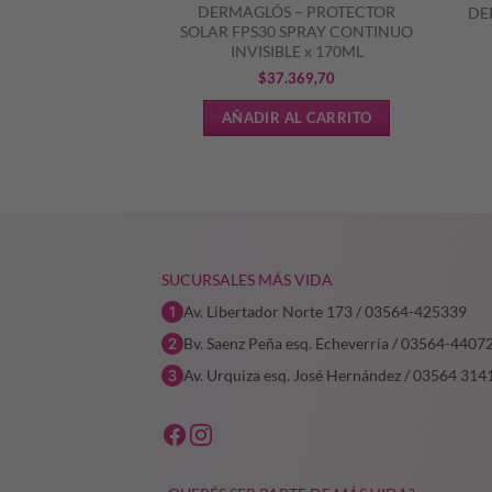
– PROTECTOR
DERMAGLÓS – PROTECTOR
DE
S 80 x 90G
SOLAR FPS30 SPRAY CONTINUO
INVISIBLE x 170ML
El
El
2
$
29.342,10
$
37.369,70
precio
precio
L CARRITO
AÑADIR AL CARRITO
original
actual
era:
es:
$36.677,62.
$29.342,10.
SUCURSALES MÁS VIDA
Av. Libertador Norte 173 / 03564-425339
Bv. Saenz Peña esq. Echeverría / 03564-4407
Av. Urquiza esq. José Hernández / 03564 314