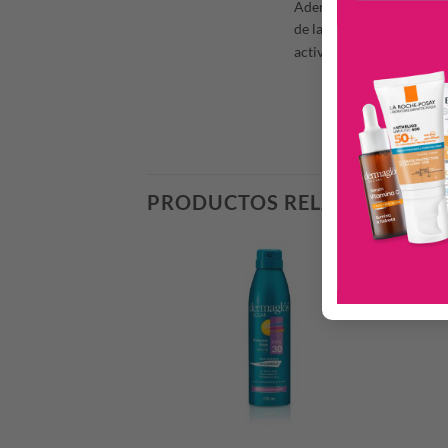
Además, proporciona un Bo
de la piel. Gracias a co
activo aclarador de las m
PRODUCTOS RELACIONADO
-40%