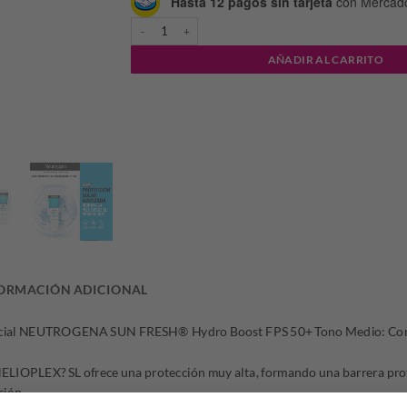
Hasta 12 pagos sin tarjeta
con Mercad
NEUTROGENA HB MEDIO FPS50 40ML PRO SOL cantid
AÑADIR AL CARRITO
ORMACIÓN ADICIONAL
facial NEUTROGENA SUN FRESH® Hydro Boost FPS 50+ Tono Medio: Con te
HELIOPLEX? SL ofrece una protección muy alta, formando una barrera prot
ción.