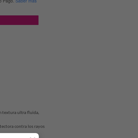
o Pago.
Saber más
ad
xtura ultra fluida,
ectora contra los rayos