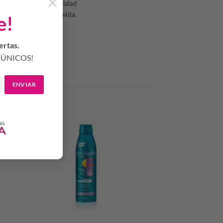
×
l y preservar la vitalidad
2 horas*, la Niacinamida,
e!
antes para la piel.
ertas.
ÚNICOS!
ENVIAR