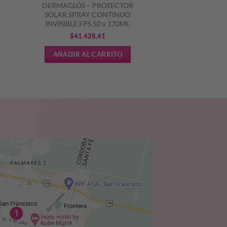
DERMAGLÓS – PROTECTOR
SOLAR SPRAY CONTINUO
INVISIBLE FPS 50 x 170ML
$
41.428,41
ecio
AÑADIR AL CARRITO
tual
1.924,15.