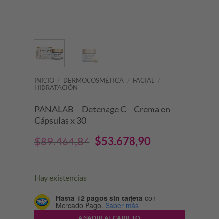
INICIO
/
DERMOCOSMÉTICA
/
FACIAL
/
HIDRATACIÓN
PANALAB – Detenage C – Crema en
Cápsulas x 30
El
El
$
89.464,84
$
53.678,90
precio
precio
original
actual
Hay existencias
era:
es:
Hasta 12 pagos sin tarjeta
con
Mercado Pago.
Saber más
$89.464,84.
$53.678,90.
AÑADIR AL CARRITO