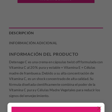
DESCRIPCIÓN
INFORMACIÓN ADICIONAL
INFORMACIÓN DEL PRODUCTO
Detenage C es una crema en cápsulas twist off formulada con
Vitamina C al 20 % pura y estable + Vitamina E + Células
madre de frambuesa. Debido a su alta concentración de
Vitamina C, es un shock concentrado de alta calidad. Su
fórmula diseñada científicamente combina el poder de la
Vitamina C pura y Células Madre Vegetales para reducir los
signos del envejecimiento.
×
Su presentación en monodosis permite aplicar la dosis justa y
además, evita la oxidación de la vitamina C que se produce