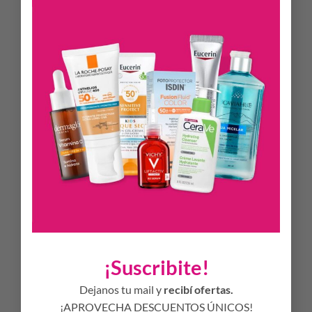
cuando entra en contacto con la temperatura ambiente y el
oxígeno.
¿Cuáles son los beneficios del uso regular de
Detenage C?
Mejora la luminosidad y el tono de la piel.
Mejora la firmeza y elasticidad de la piel.
Aporta suavidad, reduce líneas finas y arrugas.
Remodela el contorno facial.
Mejora la apariencia de manchas oscuras.
Hipoalergénico – Sin Parabenos – Cruelty Free.
Tecnología Italiana
¡Suscribite!
INSTRUCCIONES DE USO
Dejanos tu mail y
recibí ofertas.
Extraer el contenido de la cápsula girando la parte superior y
¡APROVECHA DESCUENTOS ÚNICOS!